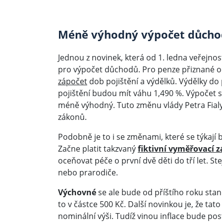
Méně výhodný výpočet důcho
Jednou z novinek, která od 1. ledna veřejno
pro výpočet důchodů. Pro penze přiznané o
zápočet
dob pojištění a výdělků. Výdělky do
pojištění budou mít váhu 1,490 %. Výpočet 
méně výhodný. Tuto změnu vlády Petra Fialy 
zákonů.
Podobně je to i se změnami, které se týkaj
Začne platit takzvaný
fiktivní vyměřovací 
oceňovat péče o první dvě děti do tří let. St
nebo prarodiče.
Výchovné
se ale bude od příštího roku stand
to v částce 500 Kč. Další novinkou je, že tato
nominální výši. Tudíž vinou inflace bude 