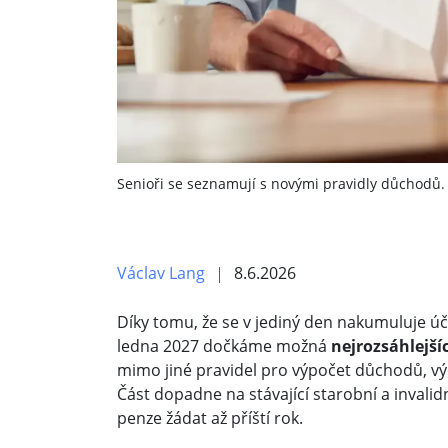
Senioři se seznamují s novými pravidly důchodů.
Václav Lang
8.6.2026
Díky tomu, že se v jediný den nakumuluje ú
ledna 2027 dočkáme možná
nejrozsáhlejš
mimo jiné pravidel pro výpočet důchodů, v
Část dopadne na stávající starobní a invalid
penze žádat až příští rok.