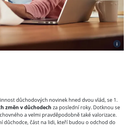
i
činnost důchodových novinek hned dvou vlád, se 1.
ích změn v důchodech
za poslední roky. Dotknou se
ýchovného a velmi pravděpodobně také valorizace.
ní důchodce, část na lidi, kteří budou o odchod do