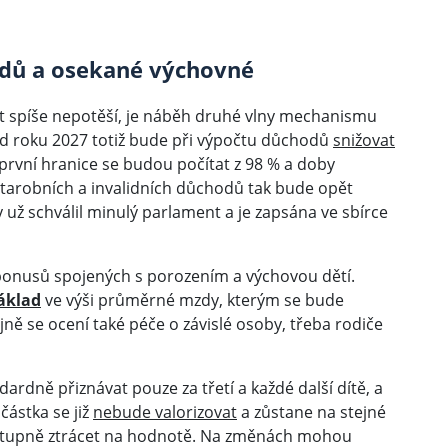
dů a osekané výchovné
st spíše nepotěší, je náběh druhé vlny mechanismu
d roku 2027 totiž bude při výpočtu důchodů
snižovat
 první hranice se budou počítat z 98 % a doby
starobních a invalidních důchodů tak bude opět
už schválil minulý parlament a je zapsána ve sbírce
í bonusů spojených s porozením a výchovou dětí.
základ
ve výši průměrné mzdy, kterým se bude
ejně se ocení také péče o závislé osoby, třeba rodiče
ardně přiznávat pouze za třetí a každé další dítě, a
 částka se již
nebude valorizovat
a zůstane na stejné
postupně ztrácet na hodnotě. Na změnách mohou