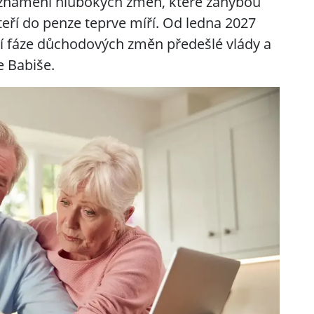
e znamení hlubokých změn, které zahýbou
kteří do penze teprve míří. Od ledna 2027
cí fáze důchodových změn předešlé vlády a
e Babiše.