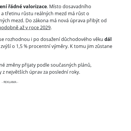
ení řádné valorizace
. Místo dosavadního
 a třetinu růstu reálných mezd má růst o
álných mezd. Do zákona má nová úprava přibýt od
odobně až v roce 2029
.
ří se rozhodnou i po dosažení důchodového věku
dál
 zvýší o 1,5 % procentní výměry. K tomu jim zůstane
é změny přijaty podle současných plánů,
z největších úprav za poslední roky.