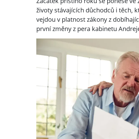
Začátek příštího roku se ponese v
životy stávajících důchodců i těch, 
vejdou v platnost zákony z dobíhají
první změny z pera kabinetu Andrej