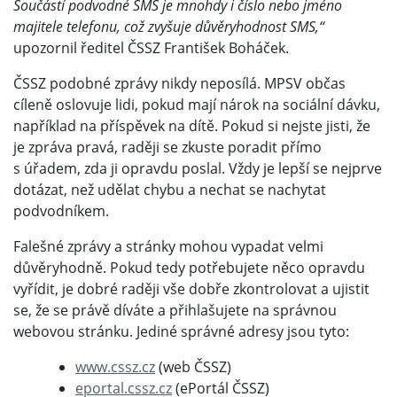
Součástí podvodné SMS je mnohdy i číslo nebo jméno
majitele telefonu, což zvyšuje důvěryhodnost SMS,“
upozornil ředitel ČSSZ František Boháček.
ČSSZ podobné zprávy nikdy neposílá. MPSV občas
cíleně oslovuje lidi, pokud mají nárok na sociální dávku,
například na příspěvek na dítě. Pokud si nejste jisti, že
je zpráva pravá, raději se zkuste poradit přímo
s úřadem, zda ji opravdu poslal. Vždy je lepší se nejprve
dotázat, než udělat chybu a nechat se nachytat
podvodníkem.
Falešné zprávy a stránky mohou vypadat velmi
důvěryhodně. Pokud tedy potřebujete něco opravdu
vyřídit, je dobré raději vše dobře zkontrolovat a ujistit
se, že se právě díváte a přihlašujete na správnou
webovou stránku. Jediné správné adresy jsou tyto:
www.cssz.cz
(web ČSSZ)
eportal.cssz.cz
(ePortál ČSSZ)