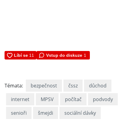
Vstup do diskuze
1
Témata:
bezpečnost
čssz
důchod
internet
MPSV
počítač
podvody
senioři
šmejdi
sociální dávky