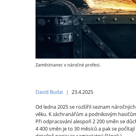
Zaměstnanec v náročné profesi.
David Budai
23.4.2025
Od ledna 2025 se rozšířil seznam náročných
věku. K záchranářům a podnikovým hasičům se
Při odpracování alespoň 2 200 směn se důch
4 400 směn je to 30 měsíců a pak se počítaj
detailně popisuje
samostatný článek
.)