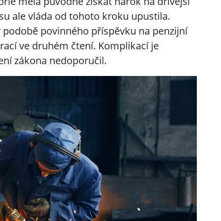
rie měla původně získat nárok na dřívější
u ale vláda od tohoto kroku upustila.
 v podobě povinného příspěvku na penzijní
vrací ve druhém čtení. Komplikací je
lení zákona nedoporučil.