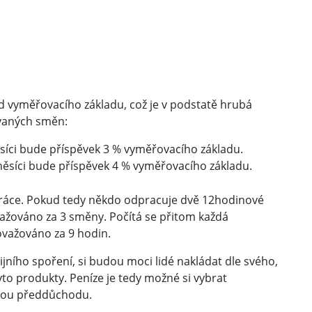
d vyměřovacího základu, což je v podstatě hrubá
vaných směn:
síci bude příspěvek 3 % vyměřovacího základu.
měsíci bude příspěvek 4 % vyměřovacího základu.
 práce. Pokud tedy někdo odpracuje dvě 12hodinové
ažováno za 3 směny. Počítá se přitom každá
ovažováno za 9 hodin.
ijního spoření, si budou moci lidé nakládat dle svého,
tyto produkty. Peníze je tedy možné si vybrat
rmou předdůchodu.