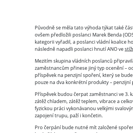
Původně se měla tato výhoda týkat také část
ovšem předložili poslanci Marek Benda (ODS)
kategorii vyřadil, a poslanci vládní koalice h
následně napadli poslanci hnutí ANO ve
stí
Mezitím skupina vládních poslanců připravi
zaměstnancům přinese jiný typ ocenění – od
příspěvek na penzijní spoření, který se bude
pouze na dva konkrétní produkty – penzijní 
Příspěvek budou čerpat zaměstnanci ve 3. kat
zátěž chladem, zátěž teplem, vibrace a celkov
fyzickou práci vykonávanou velkými svalovým
zapojení trupu, paží i končetin.
Pro čerpání bude nutné mít založené spoření