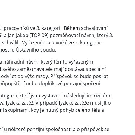
i pracovníků ve 3. kategorii. Během schvalování
 a Jan Jakob (TOP 09) pozměňovací návrh, který 3.
o schválili. Vyřazení pracovníků ze 3. kategorie
žnosti u Ústavního soudu
.
la náhradní návrh, který těmto vyřazeným
 svého zaměstnavatele mají dostávat speciální
 odvíjet od výše mzdy. Příspěvek se bude posílat
připojištění nebo doplňkové penzijní spoření.
egorii, kteří jsou vystaveni následujícím rizikům:
á fyzická zátěž. V případě fyzické zátěže musí jít o
i skupinami, kdy je nutný pohyb celého těla a
 u některé penzijní společnosti a o příspěvek se