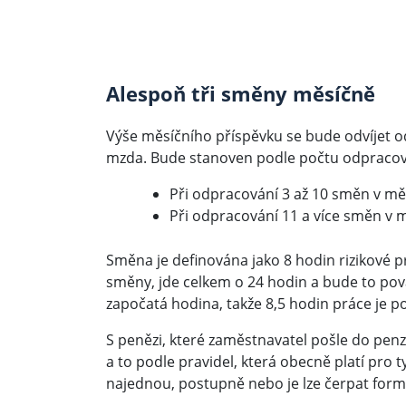
Alespoň tři směny měsíčně
Výše měsíčního příspěvku se bude odvíjet o
mzda. Bude stanoven podle počtu odpraco
Při odpracování 3 až 10 směn v mě
Při odpracování 11 a více směn v 
Směna je definována jako 8 hodin rizikové
směny, jde celkem o 24 hodin a bude to pov
započatá hodina, takže 8,5 hodin práce je p
S penězi, které zaměstnavatel pošle do penz
a to podle pravidel, která obecně platí pro 
najednou, postupně nebo je lze čerpat fo