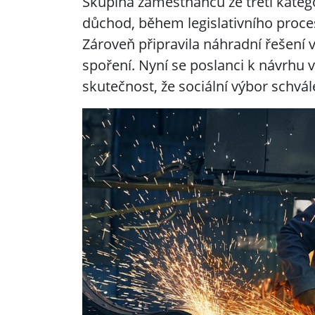
Skupina zaměstnanců ze třetí katego
důchod, během legislativního proces
Zároveň připravila náhradní řešení
spoření. Nyní se poslanci k návrhu 
skutečnost, že sociální výbor schvá