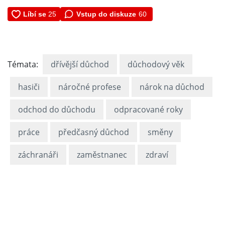
Vstup do diskuze
60
Témata:
dřívější důchod
důchodový věk
hasiči
náročné profese
nárok na důchod
odchod do důchodu
odpracované roky
práce
předčasný důchod
směny
záchranáři
zaměstnanec
zdraví