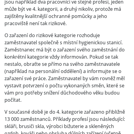
jsou například dva pracovníci ve stejné profesi, jeden
může být ve 4. kategorii, a druhý nikoliv, protože má
zajištěny kvalitnější ochranné pomůcky a jeho
pracoviště není tak rizikové.
O zařazení do rizikové kategorie rozhoduje
zaměstnavatel společně s místní hygienickou stanicí.
Zaměstnanec má být o zařazení svého zaměstnání do
konkrétní kategorie vždy informován. Pokud se tak
nestalo, obraťte se přímo na svého zaměstnavatele
(například na personální oddělení) a informujte se o
zařazení své práce. Zaměstnavatel by vám rovněž měl
vystavit potvrzení o počtu vykonaných směn, které se
vám pro potřeby snížení důchodového věku budou
počítat.
V současné době je do 4. kategorie zařazeno přibližně
13 000 zaměstnanců. Příklady profesí jsou následující:
skláři, brusiči skla, výrobci bižuterie a skleněných
ozdob, kováři nebo obsluha důlních zařízení (včetně