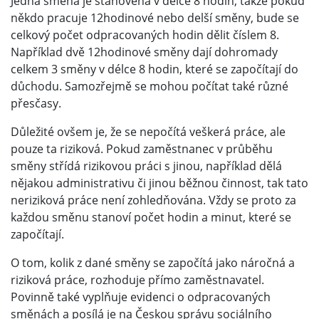
Jedna směna je stanovena v délce 8 hodin, takže pokud
někdo pracuje 12hodinové nebo delší směny, bude se
celkový počet odpracovaných hodin dělit číslem 8.
Například dvě 12hodinové směny dají dohromady
celkem 3 směny v délce 8 hodin, které se započítají do
důchodu. Samozřejmě se mohou počítat také různé
přesčasy.
Důležité ovšem je, že se nepočítá veškerá práce, ale
pouze ta riziková. Pokud zaměstnanec v průběhu
směny střídá rizikovou práci s jinou, například dělá
nějakou administrativu či jinou běžnou činnost, tak tato
neriziková práce není zohledňována. Vždy se proto za
každou směnu stanoví počet hodin a minut, které se
započítají.
O tom, kolik z dané směny se započítá jako náročná a
riziková práce, rozhoduje přímo zaměstnavatel.
Povinně také vyplňuje evidenci o odpracovaných
směnách a posílá je na Českou správu sociálního