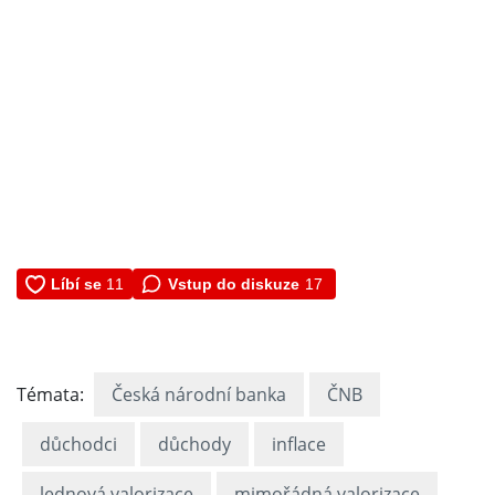
Vstup do diskuze
17
Témata:
Česká národní banka
ČNB
důchodci
důchody
inflace
lednová valorizace
mimořádná valorizace