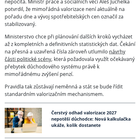
nepočítá. Ministr práce a sociálních věcí Aleš Juchelka
potvrdil, že mimořádná valorizace není aktuálně na
pořadu dne a vývoj spotřebitelských cen označil za
stabilizovaný.
Ministerstvo chce při plánování dalších kroků vycházet
až z kompletních a definitivních statistických dat. Čekání
na přesná a uzavřená čísla zároveň utlumilo
návrhy
části politické scény
, která požadovala využít očekávaný
přebytek důchodového systému právě k
mimořádnému zvýšení penzí.
Pravidla tak zůstávají neměnná a stát se bude řídit
standardním valorizačním mechanismem.
Čerstvý odhad valorizace 2027
nepotěší důchodce: Nová kalkulačka
ukáže, kolik dostanete