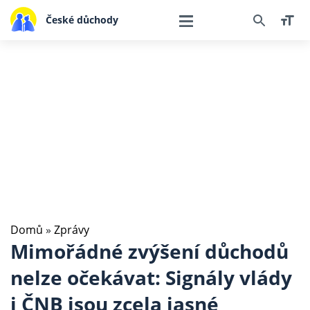
České důchody
Domů
»
Zprávy
Mimořádné zvýšení důchodů
nelze očekávat: Signály vlády
i ČNB jsou zcela jasné