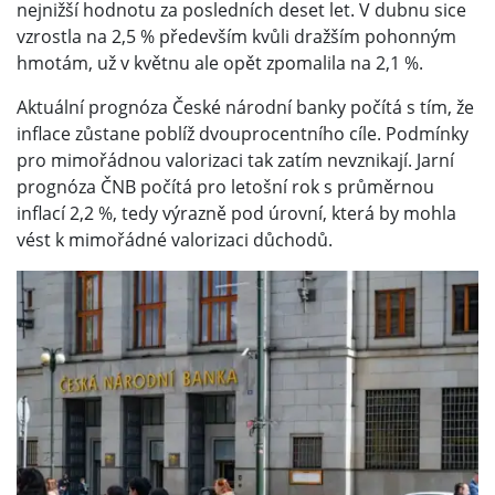
nejnižší hodnotu za posledních deset let. V dubnu sice
vzrostla na 2,5 % především kvůli dražším pohonným
hmotám, už v květnu ale opět zpomalila na 2,1 %.
Aktuální prognóza České národní banky počítá s tím, že
inflace zůstane poblíž dvouprocentního cíle. Podmínky
pro mimořádnou valorizaci tak zatím nevznikají. Jarní
prognóza ČNB počítá pro letošní rok s průměrnou
inflací 2,2 %, tedy výrazně pod úrovní, která by mohla
vést k mimořádné valorizaci důchodů.