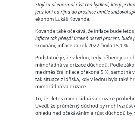
Stojí za ní enormní růst cen bydlení, který je 
jenž loni od října do prosince uměle snižoval spo
ekonom Lukáš Kovanda.
Kovanda také očekává, že inflace bude letos 
inflace tak převýší úroveň deseti procent, bude
srovnání, inflace za rok 2022 činila 15,1 %.
Podstatné je, že v lednu, tedy během jednoh
mimořádná valorizace důchodů. Podle záko
meziměsíční inflace překoná 5 %, samotná v
tak situace z loňska, kdy v lednu byla také 
mimořádná valorizace.
To, že i letos mimořádná valorizace proběhn
Uvedl, že průměrný důchod by mohl vzrůst o 
ohledu nad očekáváním a růst důchodů by m