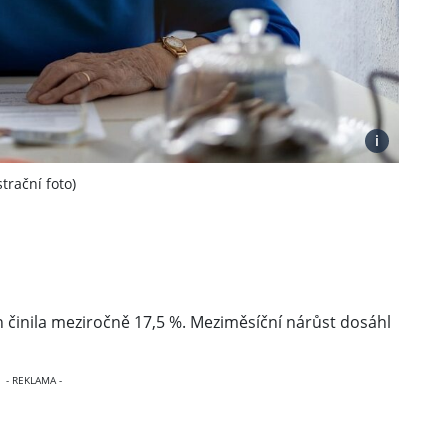
i
trační foto)
n činila meziročně 17,5 %. Meziměsíční nárůst dosáhl