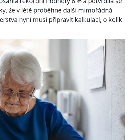
osáhla rekordní hodnoty 6 % a potvrdila se
ky, že v létě proběhne další mimořádná
rstva nyní musí připravit kalkulaci, o kolik