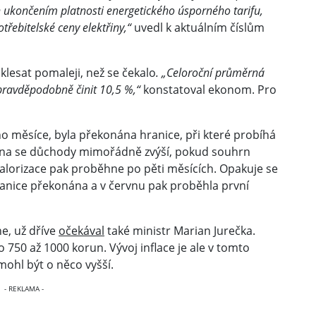
dán ukončením platnosti energetického úsporného tarifu,
třebitelské ceny elektřiny,“
uvedl k aktuálním číslům
klesat pomaleji, než se čekalo
. „Celoroční průměrná
 pravděpodobně činit 10,5 %,“
konstatoval ekonom. Pro
o měsíce, byla překonána hranice, při které probíhá
na se důchody mimořádně zvýší, pokud souhrn
alorizace pak proběhne po pěti měsících. Opakuje se
hranice překonána a v červnu pak proběhla první
e, už dříve
očekával
také ministr Marian Jurečka.
750 až 1000 korun. Vývoj inflace je ale v tomto
ohl být o něco vyšší.