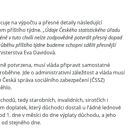
acuje na výpočtu a přesné detaily následující
m příštího týdne
. „Údaje Českého statistického úřadu
éně v tuto chvíli nelze zodpovědně potvrdit přesný dopad
ůběhu příštího týdne budeme schopni sdělit přesnější
isterstva Eva Davidová.
vně potvrzena, musí vláda připravit samostatné
oběhne. Jde o administrativní záležitost a vláda musí
ne Česká správa sociálního zabezpečení (ČSSZ)
běhlo.
odů, tedy starobních, invalidních, sirotčích i
em doplatek, který důchodci dostali u řádné lednové
e od 1. dne v měsíci do dne výplaty důchodu, a jeho
i od stejného dne.