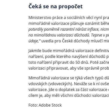
Čeká se na propočet
Ministerstvo práce a sociálních věcí nyní pr
mimořádné valorizace plánuje oznámit běhe
potvrdily poměrně razantní nárůst inflace, nicm
na mimořádnou valorizaci důchodů. Teprve v pr
údaje,“
uvedla pro České důchody mluvčí min
Jakmile bude mimořádná valorizace definiti
nařízení, podle kterého navýšení důchodů pr
toto nařízení připravit do 50 dnů. Poté zač
valorizaci připravovat, aby vše správně pro
Mimořádná valorizace se týká všech typů důch
vdovských (vdoveckých). Neváže se k ní ovš
valorizace. Jde o doplatek za část valorizac
cílem je, aby měli všichni důchodci valorizac
Foto: Adobe Stock