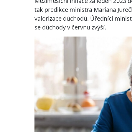
Meziměsíční inflace za leden 2023 d
tak predikce ministra Mariana Jureč
valorizace důchodů. Úředníci ministe
se důchody v červnu zvýší.