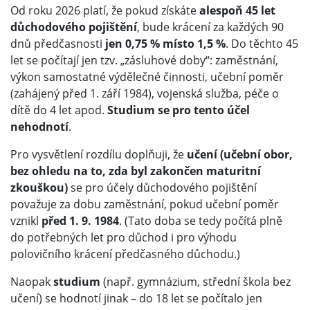
Od roku 2026 platí, že pokud získáte
alespoň 45 let
důchodového pojištění
, bude krácení za každých 90
dnů předčasnosti
jen 0,75 % místo 1,5 %
. Do těchto 45
let se počítají jen tzv. „zásluhové doby“: zaměstnání,
výkon samostatné výdělečné činnosti, učební poměr
(zahájený před 1. září 1984), vojenská služba, péče o
dítě do 4 let apod.
Studium se pro tento účel
nehodnotí
.
Pro vysvětlení rozdílu doplňuji, že
učení (učební obor,
bez ohledu na to, zda byl zakončen maturitní
zkouškou)
se pro účely důchodového pojištění
považuje za dobu zaměstnání, pokud učební poměr
vznikl
před 1. 9. 1984
. (Tato doba se tedy počítá plně
do potřebných let pro důchod i pro výhodu
polovičního krácení předčasného důchodu.)
Naopak
studium
(např. gymnázium, střední škola bez
učení) se hodnotí jinak – do 18 let se počítalo jen