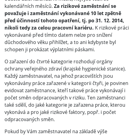
kalendářních měsíců.
Za rizikové zaměstnání se
považuje i zaměstnání vykonávané 10 let zpětně
před účinností tohoto opatření, tj. po 31. 12. 2014,
nikoli tedy za celou pracovní kariéru.
K rizikové práci
vykonávané před tímto datem nelze pro snížení
důchodového věku přihlížet, a to ani kdybyste byl
schopen ji prokázat výplatními páskami.
O zařazení do čtvrté kategorie rozhodují orgány
ochrany veřejného zdraví (krajské hygienické stanice).
Každý zaměstnavatel, na jehož pracovištích jsou
vykonávány práce zařazené v kategorii čtyři, je povinen
evidovat zaměstnance, kteří takové práce vykonávají i
počet směn odpracovaných v riziku. Ten zaměstnanci
také sdělí, do jaké kategorie je zařazena práce, kterou
vykonává a pro jaké rizikové faktory, popř. i počet
odpracovaných směn.
Pokud by Vám zaměstnavatel na základě výše