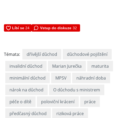
Vstup do diskuze
32
Témata:
dřívější důchod
důchodové pojištění
invalidní důchod
Marian Jurečka
maturita
minimální důchod
MPSV
náhradní doba
nárok na důchod
O důchodu s ministrem
péče o dítě
poloviční krácení
práce
předčasný důchod
riziková práce