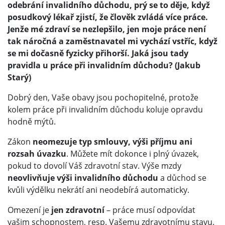
odebrání invalidního důchodu, prý se to děje, když
posudkový lékař zjistí, že člověk zvládá více práce.
Jenže mé zdraví se nezlepšilo, jen moje práce není
tak náročná a zaměstnavatel mi vychází vstříc, když
se mi dočasně fyzicky přihorší. Jaká jsou tady
pravidla u práce při invalidním důchodu? (Jakub
Starý)
Dobrý den, Vaše obavy jsou pochopitelné, protože
kolem práce při invalidním důchodu koluje opravdu
hodně mýtů.
Zákon
neomezuje typ smlouvy, výši příjmu ani
rozsah úvazku
. Můžete mít dokonce i plný úvazek,
pokud to dovolí Váš zdravotní stav. Výše mzdy
neovlivňuje výši invalidního důchodu
a důchod se
kvůli výdělku nekrátí ani neodebírá automaticky.
Omezení je
jen zdravotní
– práce musí odpovídat
vašim schopnostem, resp. Vašemu zdravotnímu stavu.