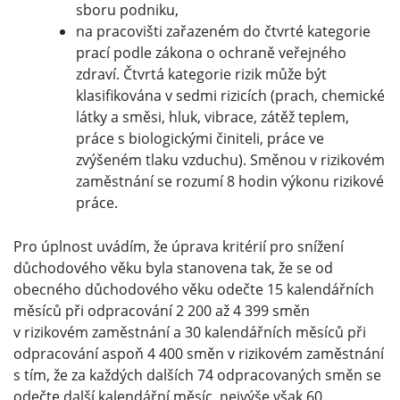
sboru podniku,
na pracovišti zařazeném do čtvrté kategorie
prací podle zákona o ochraně veřejného
zdraví. Čtvrtá kategorie rizik může být
klasifikována v sedmi rizicích (prach, chemické
látky a směsi, hluk, vibrace, zátěž teplem,
práce s biologickými činiteli, práce ve
zvýšeném tlaku vzduchu). Směnou v rizikovém
zaměstnání se rozumí 8 hodin výkonu rizikové
práce.
Pro úplnost uvádím, že úprava kritérií pro snížení
důchodového věku byla stanovena tak, že se od
obecného důchodového věku odečte 15 kalendářních
měsíců při odpracování 2 200 až 4 399 směn
v rizikovém zaměstnání a 30 kalendářních měsíců při
odpracování aspoň 4 400 směn v rizikovém zaměstnání
s tím, že za každých dalších 74 odpracovaných směn se
odečte další kalendářní měsíc, nejvýše však 60