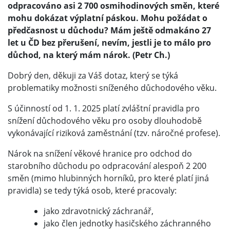
odpracováno asi 2 700 osmihodinových směn, které
mohu dokázat výplatní páskou. Mohu požádat o
předčasnost u důchodu? Mám ještě odmakáno 27
let u ČD bez přerušení, nevím, jestli je to málo pro
důchod, na který mám nárok. (Petr Ch.)
Dobrý den, děkuji za Váš dotaz, který se týká
problematiky možnosti sníženého důchodového věku.
S účinností od 1. 1. 2025 platí zvláštní pravidla pro
snížení důchodového věku pro osoby dlouhodobě
vykonávající riziková zaměstnání (tzv. náročné profese).
Nárok na snížení věkové hranice pro odchod do
starobního důchodu po odpracování alespoň 2 200
směn (mimo hlubinných horníků, pro které platí jiná
pravidla) se tedy týká osob, které pracovaly:
jako zdravotnický záchranář,
jako člen jednotky hasičského záchranného