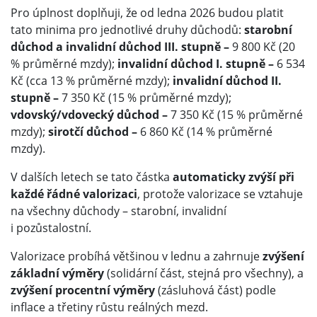
Pro úplnost doplňuji, že od ledna 2026 budou platit
tato minima pro jednotlivé druhy důchodů:
starobní
důchod a invalidní důchod III. stupně –
9 800 Kč (20
% průměrné mzdy);
invalidní důchod I. stupně –
6 534
Kč (cca 13 % průměrné mzdy);
invalidní důchod II.
stupně –
7 350 Kč (15 % průměrné mzdy);
vdovský/vdovecký důchod –
7 350 Kč (15 % průměrné
mzdy);
sirotčí důchod –
6 860 Kč (14 % průměrné
mzdy).
V dalších letech se tato částka
automaticky zvýší při
každé řádné valorizaci
, protože valorizace se vztahuje
na všechny důchody – starobní, invalidní
i pozůstalostní.
Valorizace probíhá většinou v lednu a zahrnuje
zvýšení
základní výměry
(solidární část, stejná pro všechny), a
zvýšení procentní výměry
(zásluhová část) podle
inflace a třetiny růstu reálných mezd.