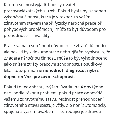
K tomu se musí vyjádřit poskytovatel
pracovnělékařských služeb. Pokud byste byl schopen
vykonávat činnost, která je v rozporu s vaším
zdravotním stavem (např. fyzicky náročná práce při
pohybových problémech), může to být důvodem pro
přehodnocení invalidity.
Práce sama o sobě není důvodem ke ztrátě důchodu,
ale pokud by z dokumentace nebo zjištění vyplynulo, že
zvládáte náročnou činnost, může to být vyhodnoceno
jako snížení ztráty pracovní schopnosti. Posudkový
lékař totiž primárně
nehodnotí diagnózu, nýbrž
dopad na Vaši pracovní schopnost
.
Pokud to tedy shrnu, zvýšení úvazku na 4 dny týdně
není podle zákona problém, pokud práce odpovídá
vašemu zdravotnímu stavu. Možnost přehodnocení
zdravotního stavu existuje vždy, ale není automaticky
spojena s vyšším úvazkem – rozhodující je zdravotní