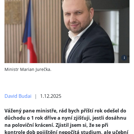
i
Ministr Marian Jurečka.
David Budai
1.12.2025
Vážený pane ministře, rád bych příští rok odešel do
důchodu o 1 rok dříve a nyní zjišťuji, jestli dosáhnu
na poloviční krácení. Zjistil jsem si, že se při
kontrole dob pojištění nepočítá studium, ale učební