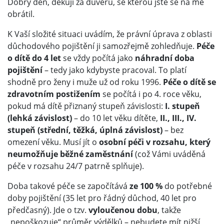
Dobrý den, děkuji za důvěru, se kterou jste se na mě
obrátil.
K Vaší složité situaci uvádím, že právní úprava z oblasti
důchodového pojištění ji samozřejmě zohledňuje.
Péče
o dítě do 4 let
se vždy počítá jako
náhradní doba
pojištění
– tedy jako kdybyste pracoval. To platí
shodně pro ženy i muže už od roku 1996.
Péče o dítě se
zdravotním postižením
se počítá i po 4. roce věku,
pokud má dítě přiznaný stupeň závislosti:
I. stupeň
(lehká závislost)
– do 10 let věku dítěte,
II., III., IV.
stupeň (střední, těžká, úplná závislost)
– bez
omezení věku. Musí jít o
osobní péči v rozsahu, který
neumožňuje běžné zaměstnání
(což Vámi uváděná
péče v rozsahu 24/7 patrně splňuje).
Doba takové péče se započítává
ze 100 %
do potřebné
doby pojištění (35 let pro řádný důchod, 40 let pro
předčasný). Jde o tzv.
vyloučenou dobu
, takže
„nepoškozuje“ průměr výdělků – nebudete mít nižší