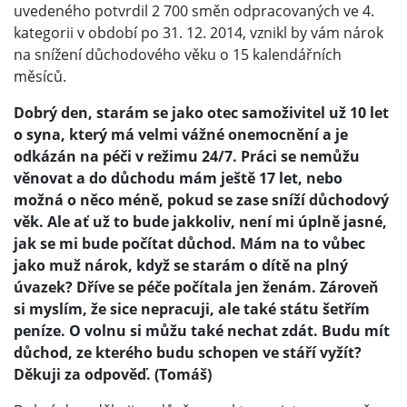
uvedeného potvrdil 2 700 směn odpracovaných ve 4.
kategorii v období po 31. 12. 2014, vznikl by vám nárok
na snížení důchodového věku o 15 kalendářních
měsíců.
Dobrý den, starám se jako otec samoživitel už 10 let
o syna, který má velmi vážné onemocnění a je
odkázán na péči v režimu 24/7. Práci se nemůžu
věnovat a do důchodu mám ještě 17 let, nebo
možná o něco méně, pokud se zase sníží důchodový
věk. Ale ať už to bude jakkoliv, není mi úplně jasné,
jak se mi bude počítat důchod. Mám na to vůbec
jako muž nárok, když se starám o dítě na plný
úvazek? Dříve se péče počítala jen ženám. Zároveň
si myslím, že sice nepracuji, ale také státu šetřím
peníze. O volnu si můžu také nechat zdát. Budu mít
důchod, ze kterého budu schopen ve stáří vyžít?
Děkuji za odpověď. (Tomáš)