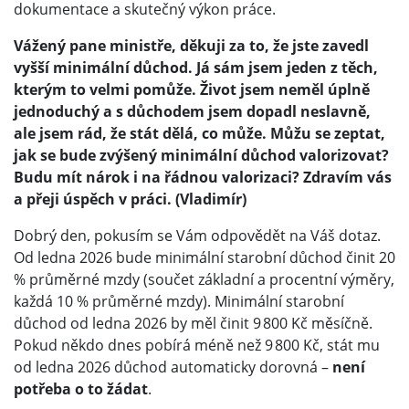
dokumentace a skutečný výkon práce.
Vážený pane ministře, děkuji za to, že jste zavedl
vyšší minimální důchod. Já sám jsem jeden z těch,
kterým to velmi pomůže. Život jsem neměl úplně
jednoduchý a s důchodem jsem dopadl neslavně,
ale jsem rád, že stát dělá, co může. Můžu se zeptat,
jak se bude zvýšený minimální důchod valorizovat?
Budu mít nárok i na řádnou valorizaci? Zdravím vás
a přeji úspěch v práci. (Vladimír)
Dobrý den, pokusím se Vám odpovědět na Váš dotaz.
Od ledna 2026 bude minimální starobní důchod činit 20
% průměrné mzdy (součet základní a procentní výměry,
každá 10 % průměrné mzdy). Minimální starobní
důchod od ledna 2026 by měl činit 9 800 Kč měsíčně.
Pokud někdo dnes pobírá méně než 9 800 Kč, stát mu
od ledna 2026 důchod automaticky dorovná –
není
potřeba o to žádat
.