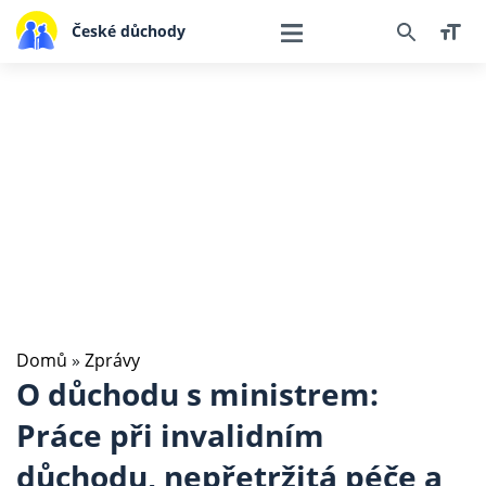
České důchody
Domů
»
Zprávy
O důchodu s ministrem:
Práce při invalidním
důchodu, nepřetržitá péče a