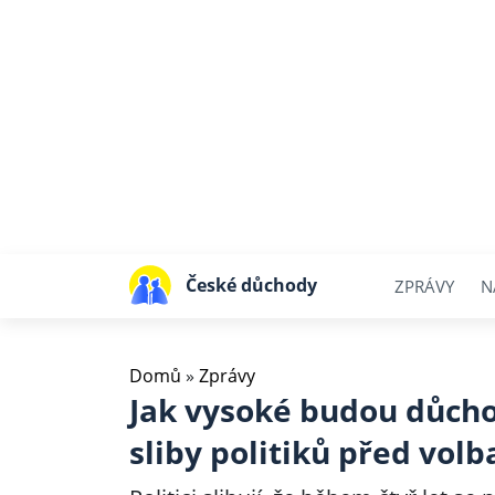
České důchody
ZPRÁVY
N
Domů
»
Zprávy
Jak vysoké budou důchod
sliby politiků před vol