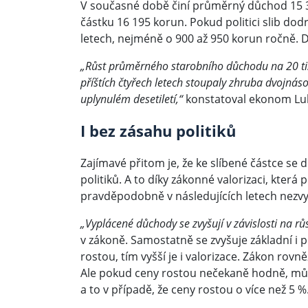
V současné době činí průměrný důchod 15 35
částku 16 195 korun. Pokud politici slib dod
letech, nejméně o 900 až 950 korun ročně. D
„Růst průměrného starobního důchodu na 20 ti
příštích čtyřech letech stoupaly zhruba dvojná
uplynulém desetiletí,“
konstatoval ekonom Luk
I bez zásahu politiků
Zajímavé přitom je, že ke slíbené částce se d
politiků. A to díky zákonné valorizaci, kter
pravděpodobně v následujících letech nezvy
„Vyplácené důchody se zvyšují v závislosti na r
v zákoně. Samostatně se zvyšuje základní i p
rostou, tím vyšší je i valorizace. Zákon rovně
Ale pokud ceny rostou nečekaně hodně, může
a to v případě, že ceny rostou o více než 5 %