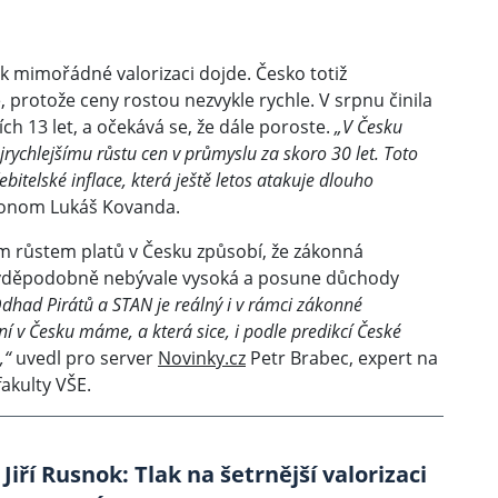
k mimořádné valorizaci dojde. Česko totiž
, protože ceny rostou nezvykle rychle. V srpnu činila
ích 13 let, a očekává se, že dále poroste.
„V Česku
ejrychlejšímu růstu cen v průmyslu za skoro 30 let. Toto
itelské inflace, která ještě letos atakuje dlouho
onom Lukáš Kovanda.
ím růstem platů v Česku způsobí, že zákonná
ravděpodobně nebývale vysoká a posune důchody
dhad Pirátů a STAN je reálný i v rámci zákonné
nyní v Česku máme, a která sice, i podle predikcí České
,“
uvedl pro server
Novinky.cz
Petr Brabec, expert na
kulty VŠE.
iří Rusnok: Tlak na šetrnější valorizaci