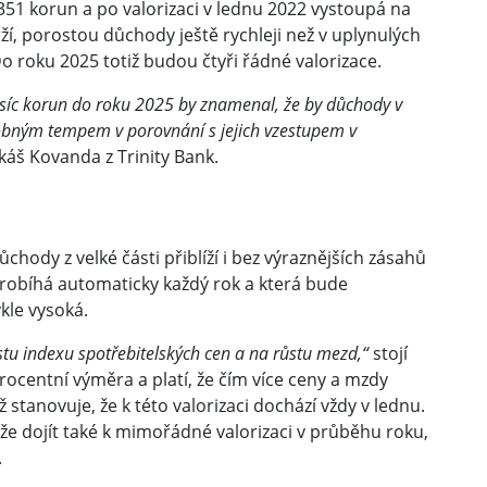
1 korun a po valorizaci v lednu 2022 vystoupá na
rží, porostou důchody ještě rychleji než v uplynulých
o roku 2025 totiž budou čtyři řádné valorizace.
síc korun do roku 2025 by znamenal, že by důchody v
sobným tempem v porovnání s jejich vzestupem v
áš Kovanda z Trinity Bank.
ůchody z velké části přiblíží i bez výraznějších zásahů
á probíhá automaticky každý rok a která bude
kle vysoká.
ůstu indexu spotřebitelských cen a na růstu mezd,“
stojí
rocentní výměra a platí, že čím více ceny a mzdy
ž stanovuje, že k této valorizaci dochází vždy v lednu.
 dojít také k mimořádné valorizaci v průběhu roku,
.