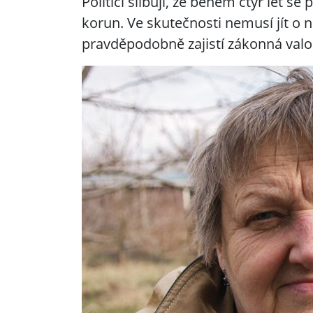
Politici slibují, že během čtyř let s
korun. Ve skutečnosti nemusí jít o n
pravděpodobně zajistí zákonná valor