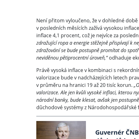
Není přitom vyloučeno, že v dohledné době 
v posledních měsících zažívá vysokou inflace
inflace 4,1 procent, což je nejvíce za posledn
zdražující ropa a energie stěžejně přispívají k n
zdražování se bude postupně promítat do spotřeb
neviděnou pětiprocentní úroveň,“
odhaduje ek
Právě vysoká inflace v kombinaci s rekordn
valorizace bude v nadcházejících letech p
v průměru na hranici 19 až 20 tisíc korun.
„O
valorizace. Ale jen kvůli vysoké inflaci, kterou 
národní banky, bude klesat, avšak jen postupně
důchodové systémy z Národohospodářské fa
Guvernér ČNB J