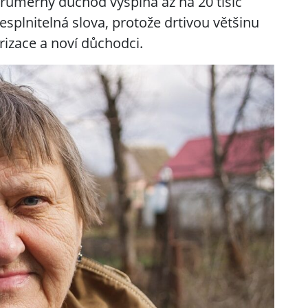
e průměrný důchod vyšplhá až na 20 tisíc
esplnitelná slova, protože drtivou většinu
izace a noví důchodci.