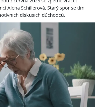
odů z června 2023 se zpětně vracet
ncí Alena Schillerová. Starý spor se tím
motivních diskusích důchodců.