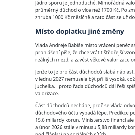
Jádro sporu je jednoduché. Mimořádná valoriz
průměrný důchod o více než 1700 Kč. Po změn
zhruba 1000 Kč měsíčně a tato část se už do 
Místo doplatku jiné změny
Vláda Andreje Babiše místo vrácení peněz s
prohlášení píše, že chce vrátit štědřejší vzo
reálných mezd, a zavést
věkové valorizace
od
Jenže to je pro část důchodců slabá náplas
v lednu 2027 nemusela být příliš vysoká, co
Juchelka. I proto řada důchodců dál řeší spí
valorizace.
Část důchodců nechápe, proč se vláda odvol
důchodového účtu vypadá lépe. Predikce p
15,6 miliardy korun. Ministerstvo financí a
a únor 2026 stále v minusu 5,88 miliardy ko
pod články i na sociálních sítích.