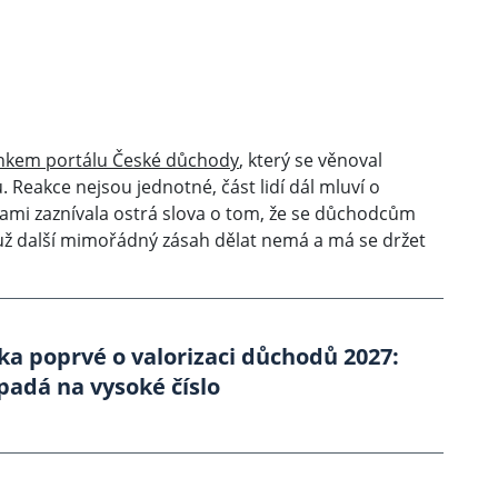
nkem portálu České důchody
, který se věnoval
eakce nejsou jednotné, část lidí dál mluví o
ami zaznívala ostrá slova o tom, že se důchodcům
stát už další mimořádný zásah dělat nemá a má se držet
ka poprvé o valorizaci důchodů 2027:
padá na vysoké číslo