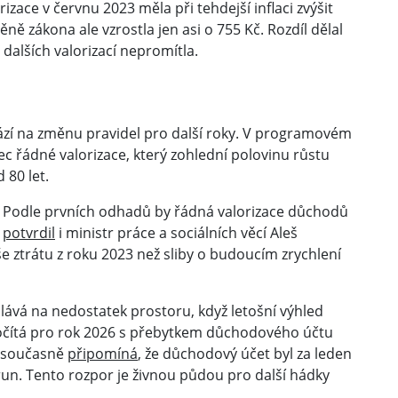
ace v červnu 2023 měla při tehdejší inflaci zvýšit
ě zákona ale vzrostla jen asi o 755 Kč. Rozdíl dělal
dalších valorizací nepromítla.
ází na změnu pravidel pro další roky. V programovém
rec řádné valorizace, který zohlední polovinu růstu
 80 let.
t. Podle prvních odhadů by řádná valorizace důchodů
ž
potvrdil
i ministr práce a sociálních věcí Aleš
še ztrátu z roku 2023 než sliby o budoucím zrychlení
ává na nedostatek prostoru, když letošní výhled
očítá pro rok 2026 s přebytkem důchodového účtu
le současně
připomíná
, že důchodový účet byl za leden
run. Tento rozpor je živnou půdou pro další hádky