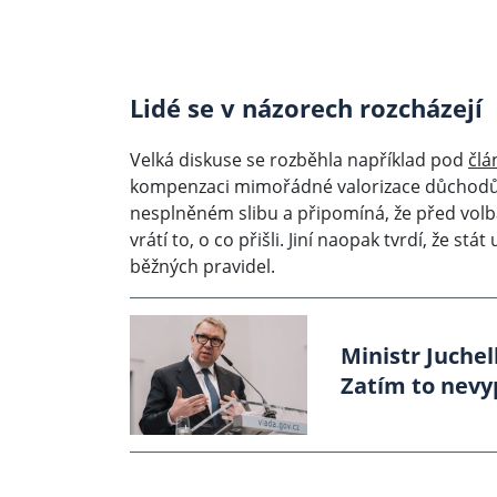
Lidé se v názorech rozcházejí
Velká diskuse se rozběhla například pod
člá
kompenzaci mimořádné valorizace důchodů. R
nesplněném slibu a připomíná, že před volb
vrátí to, o co přišli. Jiní naopak tvrdí, že 
běžných pravidel.
Ministr Juchel
Zatím to nevy