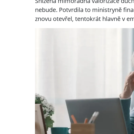
Snížená mimořádná valorizace důch
nebude. Potvrdila to ministryně fina
znovu otevřel, tentokrát hlavně v e