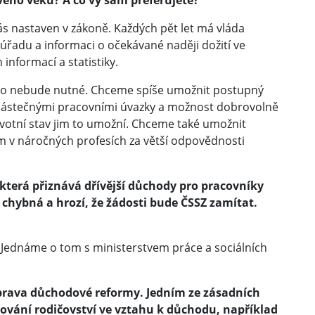
ého věku? A co vy sám preferujete?
s nastaven v zákoně. Každých pět let má vláda
úřadu a informaci o očekávané naději dožití ve
informací a statistiky.
to nebude nutné. Chceme spíše umožnit postupný
ástečnými pracovními úvazky a možnost dobrovolně
avotní stav jim to umožní. Chceme také umožnit
 v náročných profesích za větší odpovědnosti
 která přiznává dřívější důchody pro pracovníky
e chybná a hrozí, že žádosti bude ČSSZ zamítat.
t. Jednáme o tom s ministerstvem práce a sociálních
íprava důchodové reformy. Jedním ze zásadních
ování rodičovství ve vztahu k důchodu, například