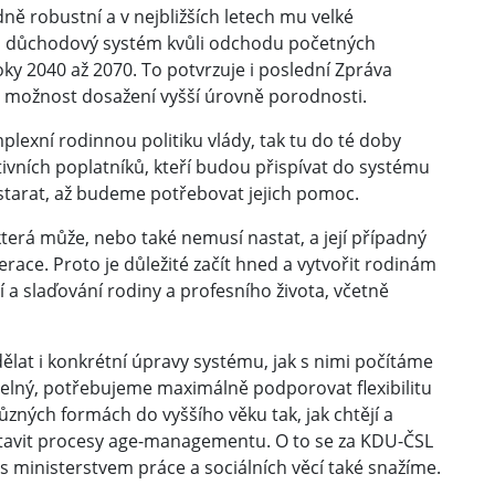
ě robustní a v nejbližších letech mu velké
áš důchodový systém kvůli odchodu početných
y 2040 až 2070. To potvrzuje i poslední Zpráva
 možnost dosažení vyšší úrovně porodnosti.
lexní rodinnou politiku vlády, tak tu do té doby
vních poplatníků, kteří budou přispívat do systému
ostarat, až budeme potřebovat jejich pomoc.
která může, nebo také nemusí nastat, a její případný
erace. Proto je důležité začít hned a vytvořit rodinám
 slaďování rodiny a profesního života, včetně
lat i konkrétní úpravy systému, jak s nimi počítáme
elný, potřebujeme maximálně podporovat flexibilitu
ůzných formách do vyššího věku tak, jak chtějí a
tavit procesy age-managementu. O to se za KDU-ČSL
 ministerstvem práce a sociálních věcí také snažíme.