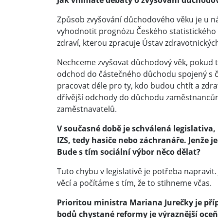
Jak vnímáte debaty o zvyšování důchodov
Způsob zvyšování důchodového věku je u ná
vyhodnotit prognózu Českého statistického 
zdraví, kterou zpracuje Ústav zdravotnických 
Nechceme zvyšovat důchodový věk, pokud 
odchod do částečného důchodu spojený s č
pracovat déle pro ty, kdo budou chtít a zdr
dřívější odchody do důchodu zaměstnancům
zaměstnavatelů.
V současné době je schválená legislativa,
IZS, tedy hasiče nebo záchranáře. Jenže j
Bude s tím sociální výbor něco dělat?
Tuto chybu v legislativě je potřeba napravi
věcí a počítáme s tím, že to stihneme včas.
Prioritou ministra Mariana Jurečky je př
bodů chystané reformy je výraznější oceň