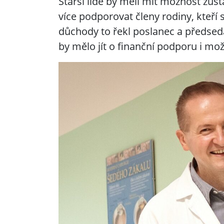
Starší lidé by měli mít možnost zůst
více podporovat členy rodiny, kteří 
důchody to řekl poslanec a předseda
by mělo jít o finanční podporu i mož