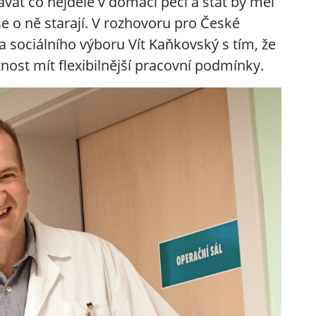
ávat co nejdéle v domácí péči a stát by měl
se o ně starají. V rozhovoru pro České
 sociálního výboru Vít Kaňkovský s tím, že
nost mít flexibilnější pracovní podmínky.