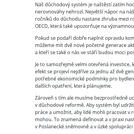
Náš důchodový systém je naštěstí zatím hodn
nerovnováhy nehrozí. Největší nápor na n
ročníků do důchodu nastane zhruba mezi rok
OECD, která také upozorňuje na významnou
Pokud se podaří dobře naplnit opravdu komp
můžeme mít dvě nové početné generace akti
a kteří se také o nás ve stáří budou moci p
Je to samozřejmě velmi otevřená investice, 
efekt se projeví nejdříve za jednu až dvě gen
potřebné ekonomické podmínky pro bydlení a
dalších opatření, která plánujeme.
Zároveň s tím ale musíme bezprostředně udě
v důchodové reformě. Aby systém byl udržit
práce a umožnit, aby lidé mohli pracovat v r
mohou. To znamená definovat a v praxi nas
v Poslanecké sněmovně a v úzké spolupráci s