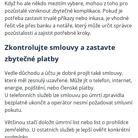
Když ho ale někdo mezitím vybere, mohou z toho pro
pozůstalé vzniknout zbytečné komplikace. Pokud je
potřeba zastavit trvalé příkazy nebo inkasa, je vhodné
řešit vše přes banku a notáře, který může určit správce
pozůstalosti a zajistit potřebné kroky.
Zkontrolujte smlouvy a zastavte
zbytečné platby
Vedle důchodu a účtu je dobré projít také smlouvy,
které měl zesnulý uzavřené. Může jít o telefon, internet,
energie, pojištění, nebo členské platby.
U telefonních služeb lze smlouvu po úmrtí zpravidla
bezplatně ukončit a operátor nesmí požadovat smluvní
pokutu.
Většinou stačí doložit úmrtní list nebo list o prohlídce
zemřelého. U ostatních služeb je lepší ověřit konkrétní
podmínky.