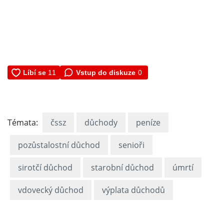
Vstup do diskuze
0
Témata:
čssz
důchody
peníze
pozůstalostní důchod
senioři
sirotčí důchod
starobní důchod
úmrtí
vdovecký důchod
výplata důchodů