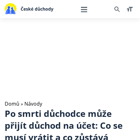
České důchody
Domů
»
Návody
Po smrti důchodce může
přijít důchod na účet: Co se
musí vrátit a co zůstává