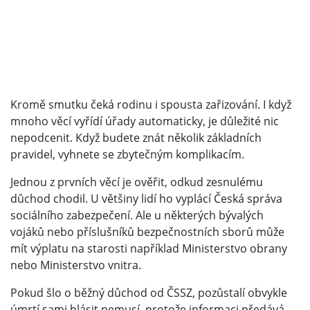
Kromě smutku čeká rodinu i spousta zařizování. I když
mnoho věcí vyřídí úřady automaticky, je důležité nic
nepodcenit. Když budete znát několik základních
pravidel, vyhnete se zbytečným komplikacím.
Jednou z prvních věcí je ověřit, odkud zesnulému
důchod chodil. U většiny lidí ho vyplácí Česká správa
sociálního zabezpečení. Ale u některých bývalých
vojáků nebo příslušníků bezpečnostních sborů může
mít výplatu na starosti například Ministerstvo obrany
nebo Ministerstvo vnitra.
Pokud šlo o běžný důchod od ČSSZ, pozůstalí obvykle
úmrtí sami hlásit nemusí, protože informaci předává