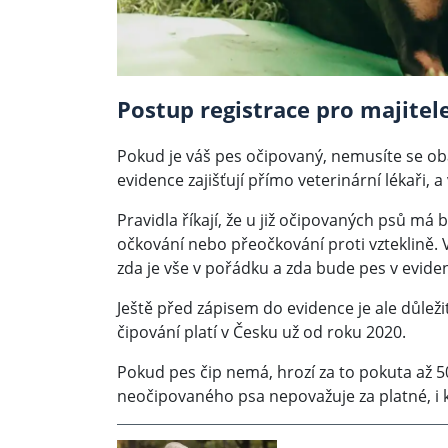
Postup registrace pro majitel
Pokud je váš pes očipovaný, nemusíte se obá
evidence zajišťují přímo veterinární lékaři, a
Pravidla říkají, že u již očipovaných psů má 
očkování nebo přeočkování proti vzteklině. Vy
zda je vše v pořádku a zda bude pes v evide
Ještě před zápisem do evidence je ale důlež
čipování platí v Česku už od roku 2020.
Pokud pes čip nemá, hrozí za to pokuta až 50 
neočipovaného psa nepovažuje za platné, i 