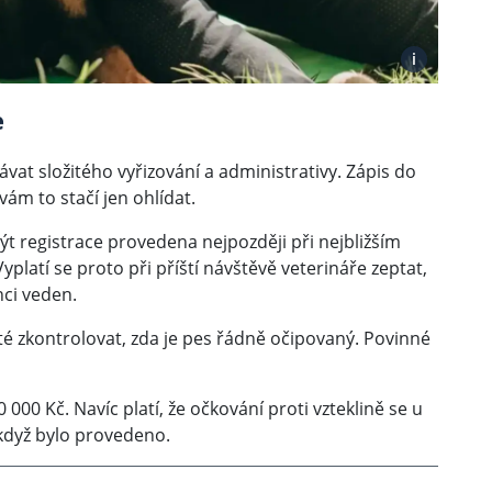
i
e
vat složitého vyřizování a administrativy. Zápis do
 vám to stačí jen ohlídat.
být registrace provedena nejpozději při nejbližším
platí se proto při příští návštěvě veterináře zeptat,
nci veden.
ité zkontrolovat, zda je pes řádně očipovaný. Povinné
000 Kč. Navíc platí, že očkování proti vzteklině se u
když bylo provedeno.