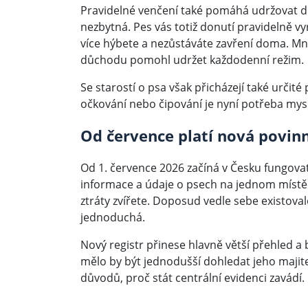
Pravidelné venčení také pomáhá udržovat důl
nezbytná. Pes vás totiž donutí pravidelně vy
více hýbete a nezůstáváte zavření doma. Mno
důchodu pomohl udržet každodenní režim.
Se starostí o psa však přicházejí také určité
očkování nebo čipování je nyní potřeba mysle
Od července platí nová povin
Od 1. července 2026 začíná v Česku fungovat
informace a údaje o psech na jednom místě 
ztráty zvířete. Doposud vedle sebe existoval
jednoduchá.
Nový registr přinese hlavně větší přehled a 
mělo by být jednodušší dohledat jeho majitel
důvodů, proč stát centrální evidenci zavádí.