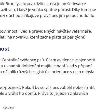
ežitou fyzickou aktivitu, která je po šedesátce
razit ven, i když je venku špatné počasí. Díky tomu se
zí důchodci říkají, že právě pes jim po odchodu do
 povinnosti. Vedle pravidelných návštěv veterináře,
t i na novinku, která začne platit za pár týdnů.
nost
 Centrální evidence psů. Cílem evidence je sjednotit
a usnadnit dohledání majitele například v případě
o několik různých registrů a orientace v nich nebyla
bezpečnost. Pokud by se váš pes zaběhl nebo ztratil,
e a vrátit ho domů. Právě to je jeden z hlavních