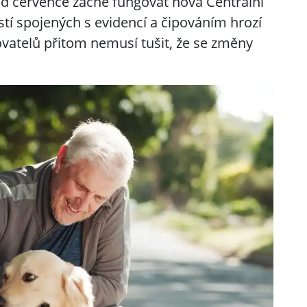
od července začne fungovat nová Centrální
tí spojených s evidencí a čipováním hrozí
ovatelů přitom nemusí tušit, že se změny