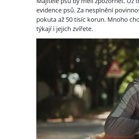
Majitelé psů by měli zpozornět. Už 
evidence psů. Za nesplnění povinnos
pokuta až 50 tisíc korun. Mnoho ch
týkají i jejich zvířete.