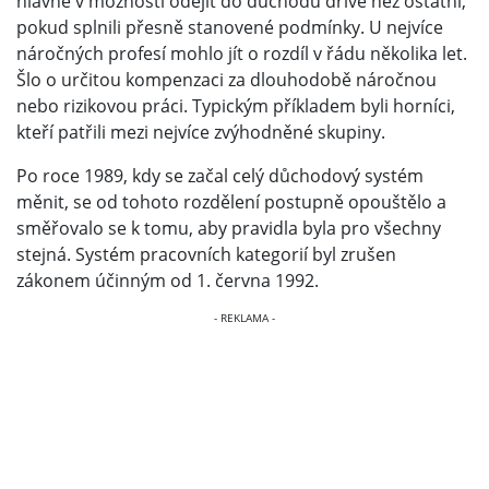
hlavně v možnosti odejít do důchodu dříve než ostatní,
pokud splnili přesně stanovené podmínky. U nejvíce
náročných profesí mohlo jít o rozdíl v řádu několika let.
Šlo o určitou kompenzaci za dlouhodobě náročnou
nebo rizikovou práci. Typickým příkladem byli horníci,
kteří patřili mezi nejvíce zvýhodněné skupiny.
Po roce 1989, kdy se začal celý důchodový systém
měnit, se od tohoto rozdělení postupně opouštělo a
směřovalo se k tomu, aby pravidla byla pro všechny
stejná. Systém pracovních kategorií byl zrušen
zákonem účinným od 1. června 1992.