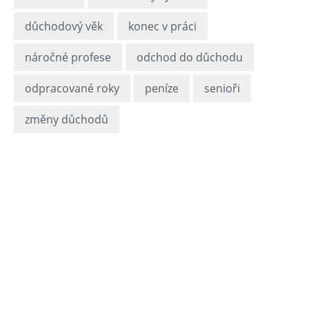
důchodový věk
konec v práci
náročné profese
odchod do důchodu
odpracované roky
peníze
senioři
změny důchodů