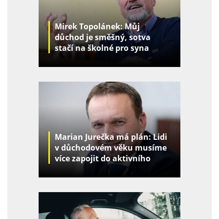
Mirek Topolánek: Můj
důchod je směšný, sotva
stačí na školné pro syna
Marian Jurečka má plán: Lidi
v důchodovém věku musíme
více zapojit do aktivního
života