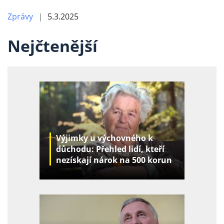
Zprávy
5.3.2025
Nejčtenější
Výjimky u výchovného k
důchodu: Přehled lidí, kteří
nezískají nárok na 500 korun
za děti