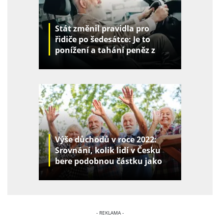
Stát změnil pravidla pro
řidiče po šedesátce: Je to
ponížení a tahání peněz z
kapes
Výše důchodů v roce 2022:
Srovnání, kolik lidí v Česku
bere podobnou částku jako
vy