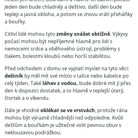
Jeden den bude chladněji a deštivo, další den bude
tepleji a jasná obloha, a potom se znovu vrátí přeháňky
a bouřky.
Citliví lidé mohou tyto
změny snášet obtížně
. Výkyvy
počasí mohou být nepříjemné hlavně pro lidi s
nemocemi srdce a oběhového ústrojí, problémy s
tlakem, bolestmi kloubů nebo horší stabilitou.
Před odchodem z domu se vyplatí myslet na tyto věci:
deštník
by měl mít své místo v tašce nebo kabelce po
celý týden. Také
láhev s vodou,
bude dobré mít jí přes
den k dispozici dostatek, a to hlavně v teplejší úterý,
čtvrtek a o víkendu.
Dále je vhodné
oblékat se ve vrstvách
, protože rána
mohou být výrazně chladnější než odpoledne. Kvůli
dešťům a bouřkám je užitečné volit pevnou obuv s
neklouzavou podrážkou.