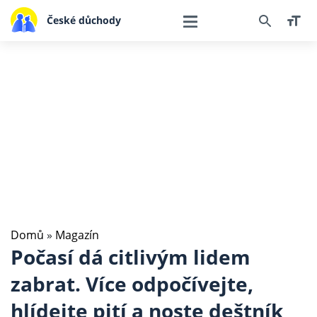
České důchody
Domů
»
Magazín
Počasí dá citlivým lidem
zabrat. Více odpočívejte,
hlídejte pití a noste deštník