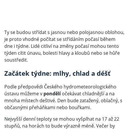
Ty se budou střídat s jasnou nebo polojasnou oblohou,
je proto vhodné počítat se střídáním počasí během
dne i týdne. Lidé citliví na změny počasí mohou tento
týden cítit únavu, bolesti hlavy a kloubů nebo se hůře
soustředit.
Začátek týdne: mlhy, chlad a déšť
Podle předpovědi Českého hydrometeorologického
ústavu můžeme v
pondělí
očekávat chladnější a na
mnoha místech deštivé. Den bude zatažený, oblačný, s
občasnými přeháňkami nebo bouřkami.
Nejvyšší denní teploty se mohou vyšplhat na 17 až 22
stupňů, na horách to bude výrazně méně. Večer by