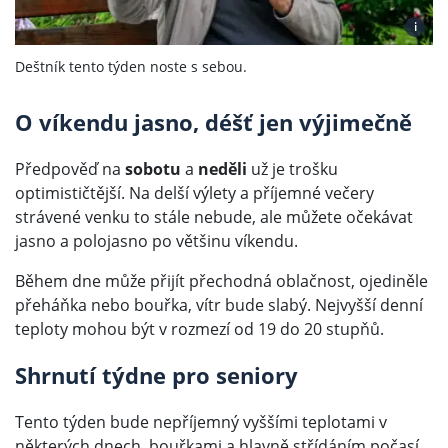
i
Deštník tento týden noste s sebou.
O víkendu jasno, déšť jen výjimečně
Předpověď na
sobotu
a
neděli
už je trošku
optimističtější. Na delší výlety a příjemné večery
strávené venku to stále nebude, ale můžete očekávat
jasno a polojasno po většinu víkendu.
Během dne může přijít přechodná oblačnost, ojediněle
přeháňka nebo bouřka, vítr bude slabý. Nejvyšší denní
teploty mohou být v rozmezí od 19 do 20 stupňů.
Shrnutí týdne pro seniory
Tento týden bude nepříjemný vyššími teplotami v
některých dnech, bouřkami a hlavně střídáním počasí.