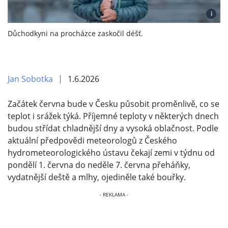
i
Důchodkyni na procházce zaskočil déšť.
Jan Sobotka
1.6.2026
Začátek června bude v Česku působit proměnlivě, co se
teplot i srážek týká. Příjemné teploty v některých dnech
budou střídat chladnější dny a vysoká oblačnost. Podle
aktuální předpovědi meteorologů z Českého
hydrometeorologického ústavu čekají zemi v týdnu od
pondělí 1. června do neděle 7. června přeháňky,
vydatnější deště a mlhy, ojediněle také bouřky.