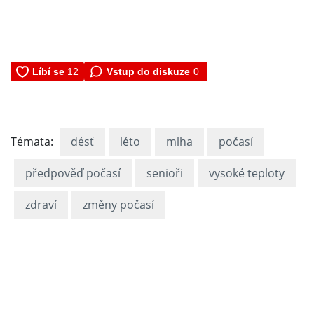
Vstup do diskuze
0
Témata:
désť
léto
mlha
počasí
předpověď počasí
senioři
vysoké teploty
zdraví
změny počasí