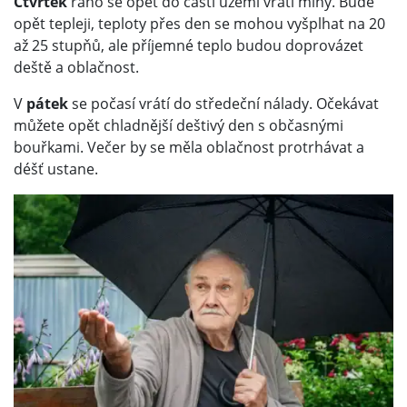
Čtvrtek
ráno se opět do části území vrátí mlhy. Bude
opět tepleji, teploty přes den se mohou vyšplhat na 20
až 25 stupňů, ale příjemné teplo budou doprovázet
deště a oblačnost.
V
pátek
se počasí vrátí do středeční nálady. Očekávat
můžete opět chladnější deštivý den s občasnými
bouřkami. Večer by se měla oblačnost protrhávat a
déšť ustane.