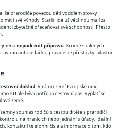
a, že prarodiče povezou děti vozidlem stovky
 mít i své výhody. Starší lidé už většinou mají za
ndenci zbytečně přeceňovat své schopnosti. Přesto
m.
 zejména
nepodcenit přípravu
. Kromě sbalených
správnou autosedačku, pravidelné přestávky i vlastní
te
 cestovní doklad
. V rámci zemí Evropské unie
imo EU ale bývá potřeba cestovní pas. Vyplatí se
ílové země.
ísemný souhlas rodičů s cestou dítěte s prarodiči
ontrolu na hranicích nebo jednání s úřady. Ideální
ích, kontaktní telefonní čísla a informace o tom, kdo