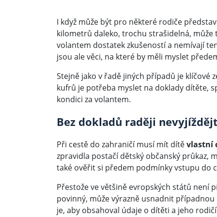
I když může být pro některé rodiče představ
kilometrů daleko, trochu strašidelná, může to
volantem dostatek zkušeností a nemívají te
jsou ale věci, na které by měli myslet přede
Stejně jako v řadě jiných případů je klíčové
kufrů je potřeba myslet na doklady dítěte, 
kondici za volantem.
Bez dokladů raději nevyjížděj
Při cestě do zahraničí musí mít dítě
vlastní
zpravidla postačí dětský občanský průkaz, m
také ověřit si předem podmínky vstupu do c
Přestože ve většině evropských států není p
povinný, může výrazně usnadnit případnou k
je, aby obsahoval údaje o dítěti a jeho rodič