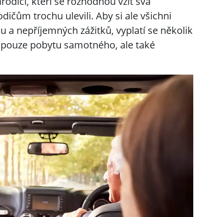
rodiči, kteří se rozhodnou vzít svá
dičům trochu ulevili. Aby si ale všichni
su a nepříjemných zážitků, vyplatí se několik
e pouze pobytu samotného, ale také