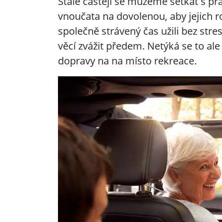
Stále častěji se můžeme setkat s pra
vnoučata na dovolenou, aby jejich ro
společně strávený čas užili bez stre
věcí zvážit předem. Netýká se to al
dopravy na na místo rekreace.