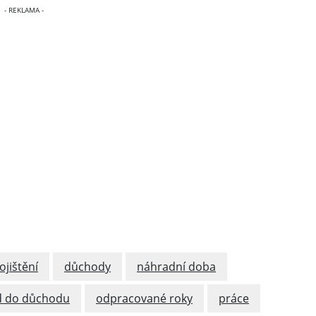
jištění
důchody
náhradní doba
 do důchodu
odpracované roky
práce