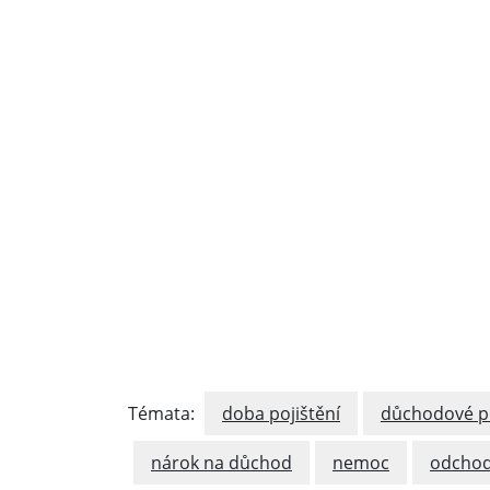
Témata:
doba pojištění
důchodové po
nárok na důchod
nemoc
odchod