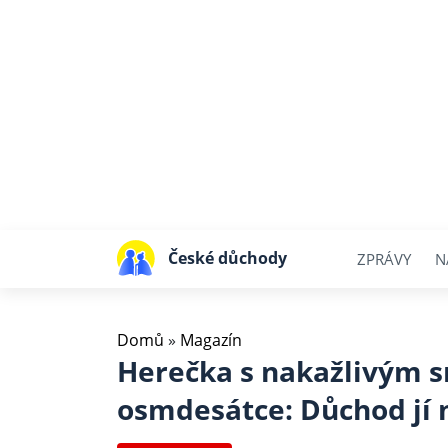
České důchody
ZPRÁVY
N
Domů
»
Magazín
Herečka s nakažlivým s
osmdesátce: Důchod jí n