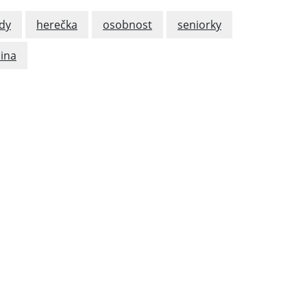
dy
herečka
osobnost
seniorky
ina