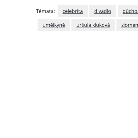
Témata:
celebrita
divadlo
důcho
umělkyně
uršula kluková
zlomen