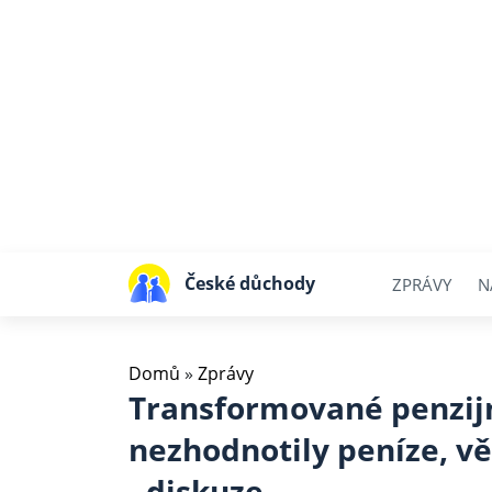
České důchody
ZPRÁVY
N
Domů
»
Zprávy
Transformované penzijn
nezhodnotily peníze, vě
- diskuze