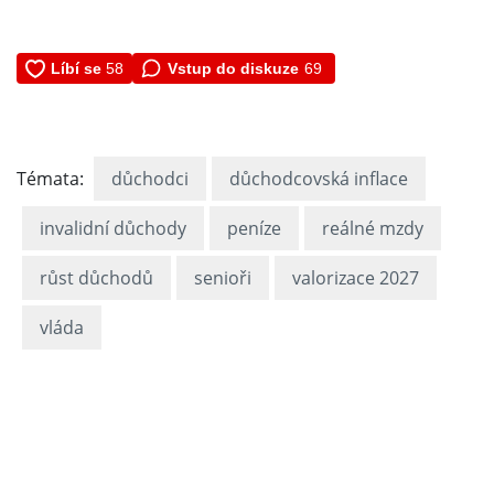
Vstup do diskuze
69
Témata:
důchodci
důchodcovská inflace
invalidní důchody
peníze
reálné mzdy
růst důchodů
senioři
valorizace 2027
vláda