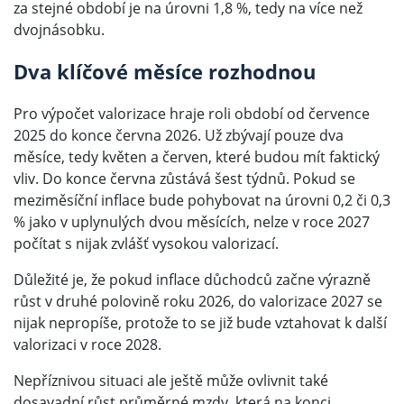
za stejné období je na úrovni 1,8 %, tedy na více než
dvojnásobku.
Dva klíčové měsíce rozhodnou
Pro výpočet valorizace hraje roli období od července
2025 do konce června 2026. Už zbývají pouze dva
měsíce, tedy květen a červen, které budou mít faktický
vliv. Do konce června zůstává šest týdnů. Pokud se
meziměsíční inflace bude pohybovat na úrovni 0,2 či 0,3
% jako v uplynulých dvou měsících, nelze v roce 2027
počítat s nijak zvlášť vysokou valorizací.
Důležité je, že pokud inflace důchodců začne výrazně
růst v druhé polovině roku 2026, do valorizace 2027 se
nijak nepropíše, protože to se již bude vztahovat k další
valorizaci v roce 2028.
Nepříznivou situaci ale ještě může ovlivnit také
dosavadní růst průměrné mzdy, která na konci