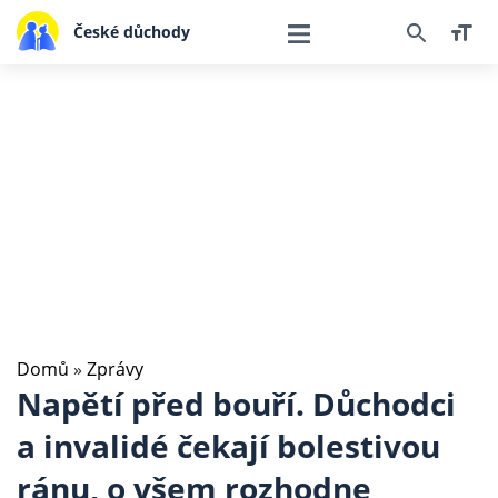
České důchody
Domů
»
Zprávy
Napětí před bouří. Důchodci
a invalidé čekají bolestivou
ránu, o všem rozhodne