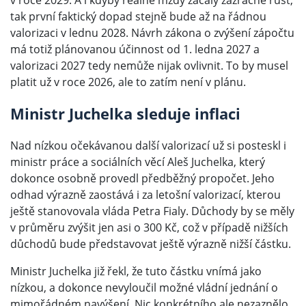
v roce 2029. A i kdyby reálné mzdy začaly zázračně růst,
tak první faktický dopad stejně bude až na řádnou
valorizaci v lednu 2028. Návrh zákona o zvýšení zápočtu
má totiž plánovanou účinnost od 1. ledna 2027 a
valorizaci 2027 tedy nemůže nijak ovlivnit. To by musel
platit už v roce 2026, ale to zatím není v plánu.
Ministr Juchelka sleduje inflaci
Nad nízkou očekávanou další valorizací už si posteskl i
ministr práce a sociálních věcí Aleš Juchelka, který
dokonce osobně provedl předběžný propočet. Jeho
odhad výrazně zaostává i za letošní valorizací, kterou
ještě stanovovala vláda Petra Fialy. Důchody by se měly
v průměru zvýšit jen asi o 300 Kč, což v případě nižších
důchodů bude představovat ještě výrazně nižší částku.
Ministr Juchelka již řekl, že tuto částku vnímá jako
nízkou, a dokonce nevyloučil možné vládní jednání o
mimořádném navýšení. Nic konkrétního ale nezaznělo