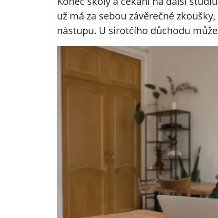
Konec školy a čekání na další studiu
už má za sebou závěrečné zkoušky, 
nástupu. U sirotčího důchodu může