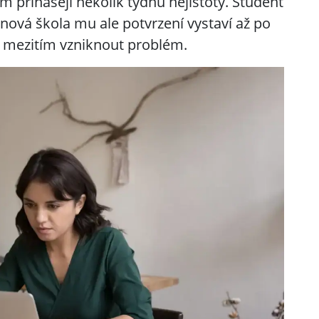
m přinášejí několik týdnů nejistoty. Student
nová škola mu ale potvrzení vystaví až po
 mezitím vzniknout problém.