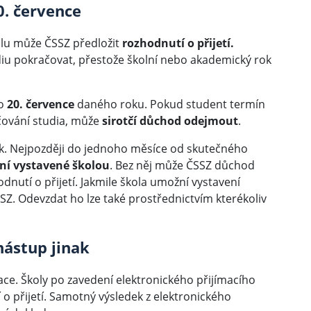
0. července
olu může ČSSZ předložit
rozhodnutí o přijetí.
iu pokračovat, přestože školní nebo akademický rok
do
20. července
daného roku. Pokud student termín
čování studia, může
sirotčí důchod odejmout
.
rok. Nejpozději do jednoho měsíce od skutečného
ní vystavené školou
. Bez něj může ČSSZ důchod
odnutí o přijetí. Jakmile škola umožní vystavení
Z. Odevzdat ho lze také prostřednictvím kterékoliv
nástup jinak
tuace. Školy po zavedení elektronického přijímacího
 o přijetí. Samotný výsledek z elektronického