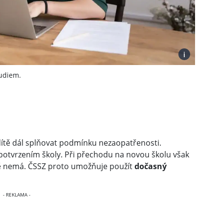
i
tudiem.
ítě dál splňovat podmínku nezaopatřenosti.
 potvrzením školy. Při přechodu na novou školu však
tě nemá. ČSSZ proto umožňuje použít
dočasný