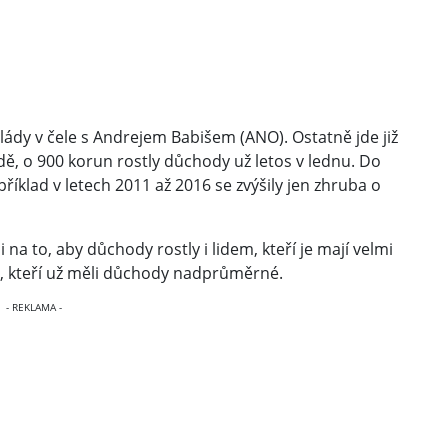
lády v čele s Andrejem Babišem (ANO). Ostatně jde již
ě, o 900 korun rostly důchody už letos v lednu. Do
íklad v letech 2011 až 2016 se zvýšily jen zhruba o
 na to, aby důchody rostly i lidem, kteří je mají velmi
ě ti, kteří už měli důchody nadprůměrné.