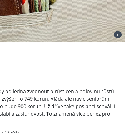
i
dy od ledna zvednout o růst cen a polovinu růstů
zvýšení o 749 korun. Vláda ale navíc seniorům
to bude 900 korun. Už dříve také poslanci schválili
slabila zásluhovost. To znamená více peněz pro