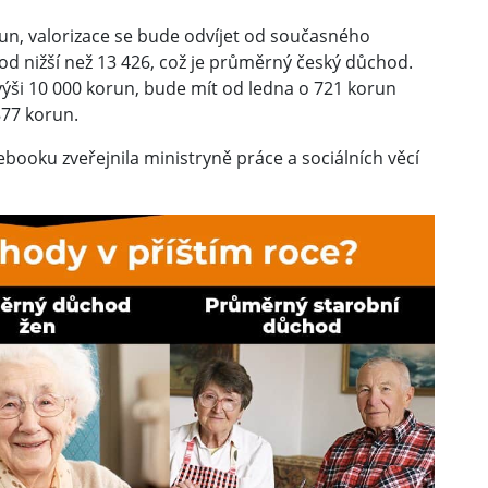
run, valorizace se bude odvíjet od současného
od nižší než 13 426, což je průměrný český důchod.
výši 10 000 korun, bude mít od ledna o 721 korun
877 korun.
booku zveřejnila ministryně práce a sociálních věcí