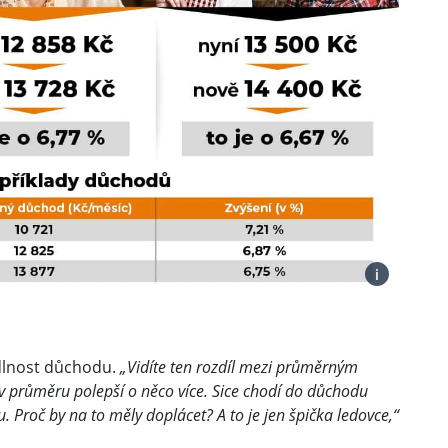
i
dlnost důchodu.
„Vidíte ten rozdíl mezi průměrným
v průměru polepší o něco více. Sice chodí do důchodu
nu. Proč by na to měly doplácet? A to je jen špička ledovce,“