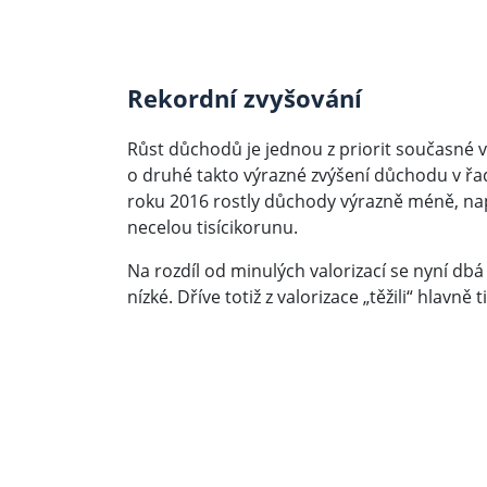
Rekordní zvyšování
Růst důchodů je jednou z priorit současné v
o druhé takto výrazné zvýšení důchodu v řad
roku 2016 rostly důchody výrazně méně, např
necelou tisícikorunu.
Na rozdíl od minulých valorizací se nyní dbá i
nízké. Dříve totiž z valorizace „těžili“ hlavn