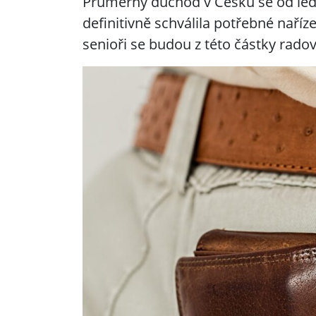
Průměrný důchod v Česku se od led
definitivně schválila potřebné nařízen
senioři se budou z této částky radov