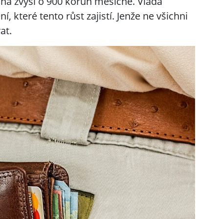
na zvýší o 900 korun měsíčně. Vláda
í, které tento růst zajistí. Jenže ne všichni
at.