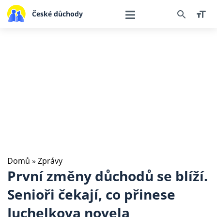
České důchody
Domů
»
Zprávy
První změny důchodů se blíží.
Senioři čekají, co přinese
Juchelkova novela