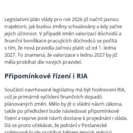
Legislativní plán vlády pro rok 2026 již načrtl jasnou
trajektorii, jak budou změny schvalovány a kdy začne
jejich účinnost. V případě změn valorizací důchodů a
finanční bonifikace pracujících důchodců se počítá
s tím, že nová pravidla začnou platit už od 1. ledna
2027. To znamená, že valorizace v lednu 2027 by již
měla probíhat dle nových pravidel.
Připomínkové řízení i RIA
Součástí navrhované legislativy má být hodnocení RIA,
což je primárně vyčíslení finančních dopadů
plánovaných změn. Mělo by jít o vládní návrh zákona,
takže po předložení bude následovat připomínkové
řízení a teprve poté návrh dostane k projednání i vláda.
Dá se proto očekávat, že jednání v Poslanecké
sněmovně bude probíhat během letních měsíců.