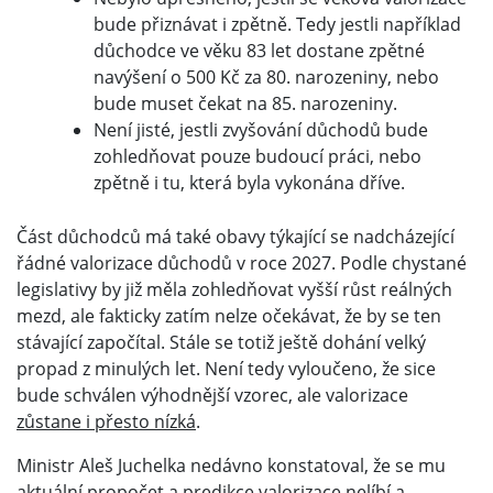
bude přiznávat i zpětně. Tedy jestli například
důchodce ve věku 83 let dostane zpětné
navýšení o 500 Kč za 80. narozeniny, nebo
bude muset čekat na 85. narozeniny.
Není jisté, jestli zvyšování důchodů bude
zohledňovat pouze budoucí práci, nebo
zpětně i tu, která byla vykonána dříve.
Část důchodců má také obavy týkající se nadcházející
řádné valorizace důchodů v roce 2027. Podle chystané
legislativy by již měla zohledňovat vyšší růst reálných
mezd, ale fakticky zatím nelze očekávat, že by se ten
stávající započítal. Stále se totiž ještě dohání velký
propad z minulých let. Není tedy vyloučeno, že sice
bude schválen výhodnější vzorec, ale valorizace
zůstane i přesto nízká
.
Ministr Aleš Juchelka nedávno konstatoval, že se mu
aktuální propočet a predikce valorizace nelíbí a