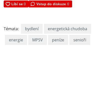
Vstup do diskuze
0
Témata:
bydlení
energetická chudoba
energie
MPSV
peníze
senioři