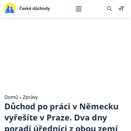
České důchody
Domů
»
Zprávy
Důchod po práci v Německu
vyřešíte v Praze. Dva dny
poradí úředníci z obou zemí