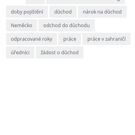
doby pojištění
důchod
nárok na důchod
Neměcko
odchod do důchodu
odpracované roky
práce
práce v zahraničí
úředníci
žádost o důchod