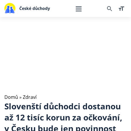
České důchody
Domů
»
Zdraví
Slovenští důchodci dostanou
až 12 tisíc korun za očkování,
v Česku bude jen povinnost