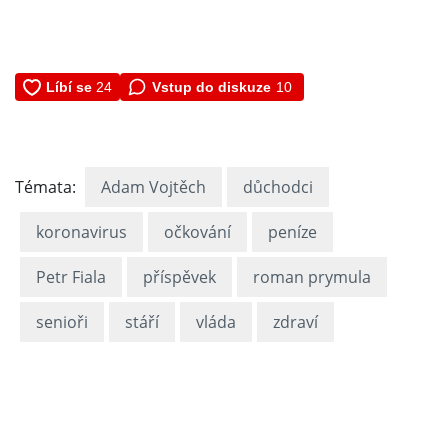
Vstup do diskuze
10
Témata:
Adam Vojtěch
důchodci
koronavirus
očkování
peníze
Petr Fiala
příspěvek
roman prymula
senioři
stáří
vláda
zdraví