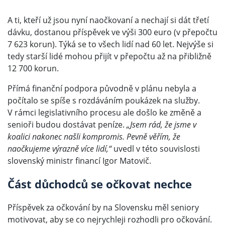
A ti, kteří už jsou nyní naočkovaní a nechají si dát třetí
dávku, dostanou příspěvek ve výši 300 euro (v přepočtu
7 623 korun). Týká se to všech lidí nad 60 let. Nejvýše si
tedy starší lidé mohou přijít v přepočtu až na přibližně
12 700 korun.
Přímá finanční podpora původně v plánu nebyla a
počítalo se spíše s rozdáváním poukázek na služby.
V rámci legislativního procesu ale došlo ke změně a
senioři budou dostávat peníze.
„Jsem rád, že jsme v
koalici nakonec našli kompromis. Pevně věřím, že
naočkujeme výrazně více lidí,“
uvedl v této souvislosti
slovenský ministr financí Igor Matovič.
Část důchodců se očkovat nechce
Příspěvek za očkování by na Slovensku měl seniory
motivovat, aby se co nejrychleji rozhodli pro očkování.