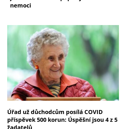
nemoci
Úřad už důchodcům posílá COVID
příspěvek 500 korun: Úspěšní jsou 4 z 5
žadatelů