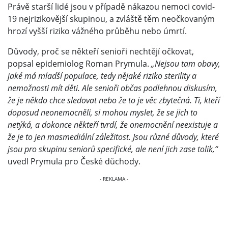
Právě starší lidé jsou v případě nákazou nemoci covid-
19 nejrizikovější skupinou, a zvláště těm neočkovaným
hrozí vyšší riziko vážného průběhu nebo úmrtí.
Důvody, proč se někteří senioři nechtějí očkovat,
popsal epidemiolog Roman Prymula.
„Nejsou tam obavy,
jaké má mladší populace, tedy nějaké riziko sterility a
nemožnosti mít děti. Ale senioři občas podlehnou diskusím,
že je někdo chce sledovat nebo že to je věc zbytečná. Ti, kteří
doposud neonemocněli, si mohou myslet, že se jich to
netýká, a dokonce někteří tvrdí, že onemocnění neexistuje a
že je to jen masmediální záležitost. Jsou různé důvody, které
jsou pro skupinu seniorů specifické, ale není jich zase tolik,“
uvedl Prymula pro České důchody.