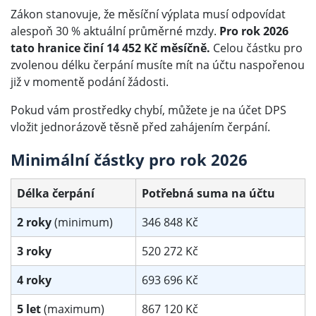
Zákon stanovuje, že měsíční výplata musí odpovídat
alespoň 30 % aktuální průměrné mzdy.
Pro rok 2026
tato hranice činí 14 452 Kč měsíčně.
Celou částku pro
zvolenou délku čerpání musíte mít na účtu naspořenou
již v momentě podání žádosti.
Pokud vám prostředky chybí, můžete je na účet DPS
vložit jednorázově těsně před zahájením čerpání.
Minimální částky pro rok 2026
Délka čerpání
Potřebná suma na účtu
2 roky
(minimum)
346 848 Kč
3 roky
520 272 Kč
4 roky
693 696 Kč
5 let
(maximum)
867 120 Kč