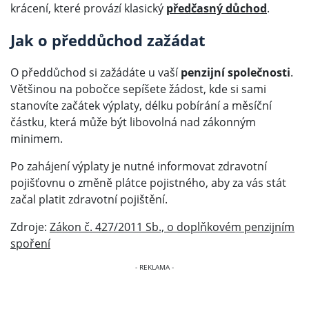
krácení, které provází klasický
předčasný důchod
.
Jak o předdůchod zažádat
O předdůchod si zažádáte u vaší
penzijní společnosti
.
Většinou na pobočce sepíšete žádost, kde si sami
stanovíte začátek výplaty, délku pobírání a měsíční
částku, která může být libovolná nad zákonným
minimem.
Po zahájení výplaty je nutné informovat zdravotní
pojišťovnu o změně plátce pojistného, aby za vás stát
začal platit zdravotní pojištění.
Zdroje:
Zákon č. 427/2011 Sb., o doplňkovém penzijním
spoření