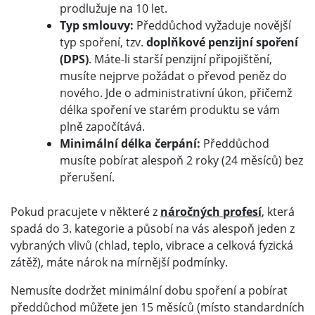
prodlužuje na 10 let.
Typ smlouvy:
Předdůchod vyžaduje novější
typ spoření, tzv.
doplňkové penzijní spoření
(DPS)
. Máte-li starší penzijní připojištění,
musíte nejprve požádat o převod peněz do
nového. Jde o administrativní úkon, přičemž
délka spoření ve starém produktu se vám
plně započítává.
Minimální délka čerpání:
Předdůchod
musíte pobírat alespoň 2 roky (24 měsíců) bez
přerušení.
Pokud pracujete v některé z
náročných profesí
, která
spadá do 3. kategorie a působí na vás alespoň jeden z
vybraných vlivů (chlad, teplo, vibrace a celková fyzická
zátěž), máte nárok na mírnější podmínky.
Nemusíte dodržet minimální dobu spoření a pobírat
předdůchod můžete jen 15 měsíců (místo standardních