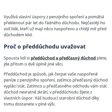
Využívá vlastní úspory z penzijního spoření a pomáhá
překlenout pár let do řádného důchodu. Nejčastěji ho
volí lidé, kteří už mají něco naspořeno a chtějí mít před
důchodem klid.
Proč o předdůchodu uvažovat
Spousta lidí si
předdůchod a předčasný důchod
plete,
jde přitom o dvě úplně jiné věci.
Předdůchod je způsob, jak čerpat vaše naspořené
peníze z penzijního spoření, zatímco předčasný důchod
vyplácí stát. Zatímco u předčasného odchodu vám stát
důchod nevratně zkrátí, v předdůchodu žijete z
vlastních úspor. Váš budoucí starobní důchod díky
tomu dostanete v plné výši.