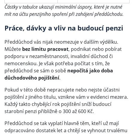
Částky v tabulce ukazují minimální úspory, které je nutné
mít na účtu penzijního spoření při zahájení předdůchodu.
Práce, dávky a vliv na budoucí penzi
Předdůchod vás nijak neomezuje v dalším výdělku.
Můžete
bez limitu pracovat
, podnikat nebo pobírat
podporu v nezaměstnanosti, invalidní důchod či
nemocenskou.
Je však potřeba počítat s tím, že
předdůchod se sám o sobě
nepočítá jako doba
důchodového pojištění
.
Pokud v této době nepracujete nebo nejste účastni
pojištění z jiného titulu, vznikne vám v evidenci mezera.
Každý takto chybějící rok pojištění sníží budoucí
starobní penzi přibližně o 300 až 600 Kč.
Předdůchod se tak vyplatí hlavně těm, kteří už mají
odpracováno dostatek let a chtějí se vyhnout trvalému