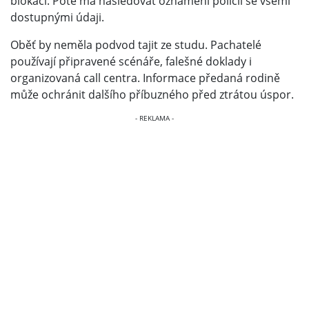
blokaci. Poté má následovat oznámení policii se všemi
dostupnými údaji.
Oběť by neměla podvod tajit ze studu. Pachatelé
používají připravené scénáře, falešné doklady i
organizovaná call centra. Informace předaná rodině
může ochránit dalšího příbuzného před ztrátou úspor.