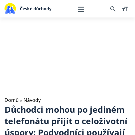
České důchody
Domů
»
Návody
Důchodci mohou po jediném
telefonátu přijít o celoživotní
úspory: Podvodníci používají