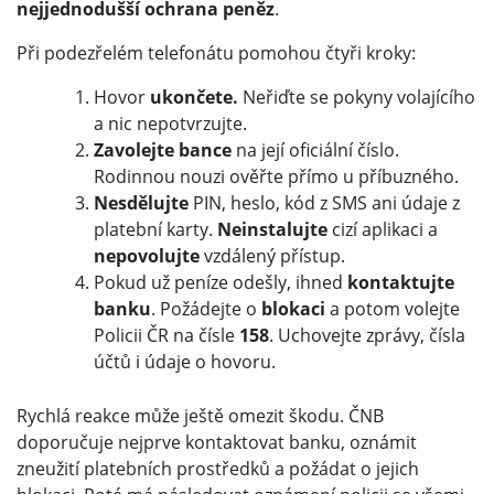
nejjednodušší ochrana peněz
.
Při podezřelém telefonátu pomohou čtyři kroky:
Hovor
ukončete.
Neřiďte se pokyny volajícího
a nic nepotvrzujte.
Zavolejte bance
na její oficiální číslo.
Rodinnou nouzi ověřte přímo u příbuzného.
Nesdělujte
PIN, heslo, kód z SMS ani údaje z
platební karty.
Neinstalujte
cizí aplikaci a
nepovolujte
vzdálený přístup.
Pokud už peníze odešly, ihned
kontaktujte
banku
. Požádejte o
blokaci
a potom volejte
Policii ČR na čísle
158
. Uchovejte zprávy, čísla
účtů i údaje o hovoru.
Rychlá reakce může ještě omezit škodu. ČNB
doporučuje nejprve kontaktovat banku, oznámit
zneužití platebních prostředků a požádat o jejich