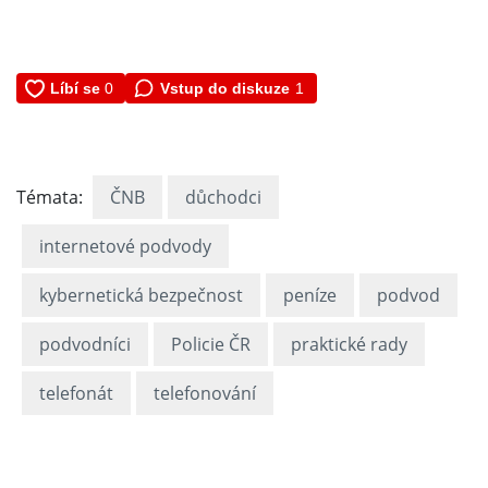
Vstup do diskuze
1
Témata:
ČNB
důchodci
internetové podvody
kybernetická bezpečnost
peníze
podvod
podvodníci
Policie ČR
praktické rady
telefonát
telefonování