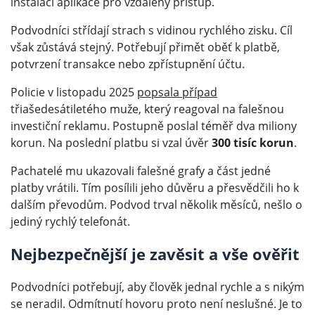
instalaci aplikace pro vzdálený přístup.
Podvodníci střídají strach s vidinou rychlého zisku. Cíl
však zůstává stejný. Potřebují přimět oběť k platbě,
potvrzení transakce nebo zpřístupnění účtu.
Policie v listopadu 2025
popsala případ
třiašedesátiletého muže, který reagoval na falešnou
investiční reklamu. Postupně poslal téměř dva miliony
korun. Na poslední platbu si vzal úvěr
300 tisíc korun
.
Pachatelé mu ukazovali falešné grafy a část jedné
platby vrátili. Tím posílili jeho důvěru a přesvědčili ho k
dalším převodům. Podvod trval několik měsíců, nešlo o
jediný rychlý telefonát.
Nejbezpečnější je zavěsit a vše ověřit
Podvodníci potřebují, aby člověk jednal rychle a s nikým
se neradil. Odmítnutí hovoru proto není neslušné. Je to