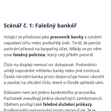
Scénář č. 1: Falešný bankéř
Volající se představí jako
pracovník banky
a oznámí
napadení účtu nebo podezřelý úvěr. Tvrdí, že peníze
zachrání převod na bezpečný účet. Někdy se po něm
ozve
falešný policista
, který celý příběh potvrdí.
Číslo na displeji nemusí nic dokazovat. Podvodníci
umějí napodobit infolinku banky nebo jiné instituce.
Česká národní banka proto doporučuje hovor ukončit
a zavolat na oficiální číslo, které si člověk vyhledá sám.
Důkazem není ani jméno konkrétního pracovníka.
Pachatelé zneužívají jména skutečných zaměstnanců.
Obětem posílají také
falešné služební průkazy
.
Profesionální vystupování proto nezaručuje, že je