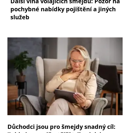
Další vlna volajících šmejdů: Pozor na
pochybné nabídky pojištění a jiných
služeb
Důchodci jsou pro šmejdy snadný cíl: