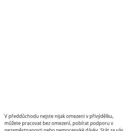
V předdůchodu nejste nijak omezeni v přivýdělku,
můžete pracovat bez omezení, pobírat podporu v
nezaměstnanosti nebo nemocenské dávky. Stát za vás