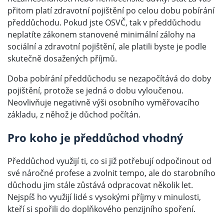
přitom platí zdravotní pojištění po celou dobu pobírání
předdůchodu. Pokud jste OSVČ, tak v předdůchodu
neplatíte zákonem stanovené minimální zálohy na
sociální a zdravotní pojištění, ale platili byste je podle
skutečně dosažených příjmů.
Doba pobírání předdůchodu se nezapočítává do doby
pojištění, protože se jedná o dobu vyloučenou.
Neovlivňuje negativně výši osobního vyměřovacího
základu, z něhož je důchod počítán.
Pro koho je předdůchod vhodný
Předdůchod využijí ti, co si již potřebují odpočinout od
své náročné profese a zvolnit tempo, ale do starobního
důchodu jim stále zůstává odpracovat několik let.
Nejspíš ho využijí lidé s vysokými příjmy v minulosti,
kteří si spořili do doplňkového penzijního spoření.