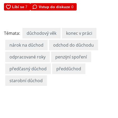
Vstup do diskuze
0
Témata:
důchodový věk
konec v práci
nárok na důchod
odchod do důchodu
odpracované roky
penzijní spoření
předčasný důchod
předdůchod
starobní důchod