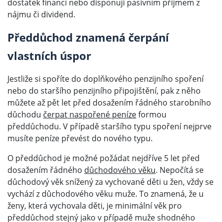
dostatek financí nebo disponují pasivním příjmem z
nájmu či dividend.
Předdůchod znamená čerpání
vlastních úspor
Jestliže si spoříte do doplňkového penzijního spoření
nebo do staršího penzijního připojištění, pak z něho
můžete až pět let před dosažením řádného starobního
důchodu
čerpat naspořené peníze
formou
předdůchodu. V případě staršího typu spoření nejprve
musíte peníze převést do nového typu.
O předdůchod je možné požádat nejdříve 5 let před
dosažením řádného
důchodového věku
. Nepočítá se
důchodový věk snížený za vychované děti u žen, vždy se
vychází z důchodového věku muže. To znamená, že u
ženy, která vychovala děti, je minimální věk pro
předdůchod stejný jako v případě muže shodného