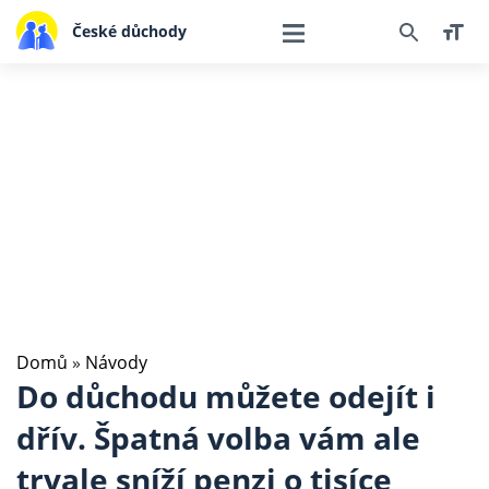
České důchody
Domů
»
Návody
Do důchodu můžete odejít i
dřív. Špatná volba vám ale
trvale sníží penzi o tisíce