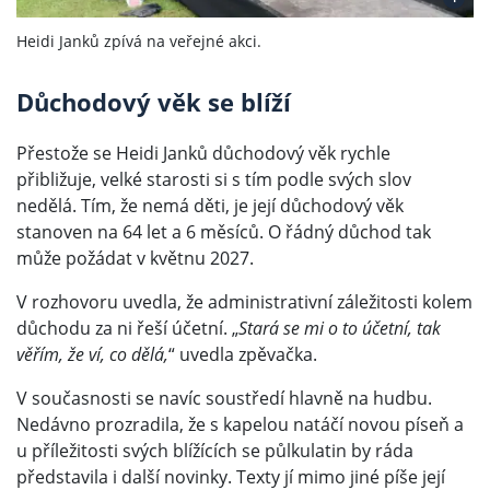
Heidi Janků zpívá na veřejné akci.
Důchodový věk se blíží
Přestože se Heidi Janků důchodový věk rychle
přibližuje, velké starosti si s tím podle svých slov
nedělá. Tím, že nemá děti, je její důchodový věk
stanoven na 64 let a 6 měsíců. O řádný důchod tak
může požádat v květnu 2027.
V rozhovoru uvedla, že administrativní záležitosti kolem
důchodu za ni řeší účetní. „
Stará se mi o to účetní, tak
věřím, že ví, co dělá,
“ uvedla zpěvačka.
V současnosti se navíc soustředí hlavně na hudbu.
Nedávno prozradila, že s kapelou natáčí novou píseň a
u příležitosti svých blížících se půlkulatin by ráda
představila i další novinky. Texty jí mimo jiné píše její