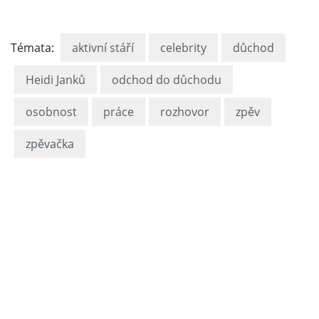
Témata:
aktivní stáří
celebrity
důchod
Heidi Janků
odchod do důchodu
osobnost
práce
rozhovor
zpěv
zpěvačka