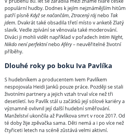
V průběhu 80. let se zařadila mezi známé tváře české
populární hudby. Dodnes k jejím nejznámějším hitům
patří písně
Když se načančám
,
Ztracený ráj
nebo
Tak
jdem
. Dvakrát také obsadila třetí místo v anketě Zlatý
slavík. Vedle zpívání se věnovala také moderování.
Diváci ji mohli vidět například v pořadech
Intim Night
,
Nikdo není perfektní
nebo
Aféry
– neuvěřitelné životní
příběhy.
Dlouhé roky po boku Iva Pavlíka
S hudebníkem a producentem Ivem Pavlíkem
nespojovala Heidi Janků pouze práce. Později se stali
životními partnery a jejich vztah trval více než tři
desetiletí. Ivo Pavlík stál u začátků její sólové kariéry a
významně ovlivnil její další hudební směřování.
Manželství ukončila až Pavlíkova smrt v roce 2017. Od
té doby žije zpěvačka sama. Děti nemá a i po více než
čtyřiceti letech na scéně zůstává velmi aktivní.