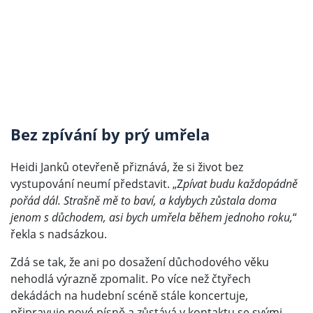
Bez zpívání by prý umřela
Heidi Janků otevřeně přiznává, že si život bez
vystupování neumí představit. „Z
pívat budu každopádně
pořád dál. Strašně mě to baví, a kdybych zůstala doma
jenom s důchodem, asi bych umřela během jednoho roku,
“
řekla s nadsázkou.
Zdá se tak, že ani po dosažení důchodového věku
nehodlá výrazně zpomalit. Po více než čtyřech
dekádách na hudební scéně stále koncertuje,
připravuje nové písně a zůstává v kontaktu se svými