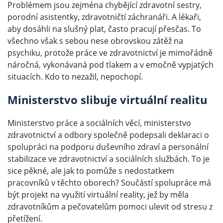
Problémem jsou zejména chybějící zdravotní sestry,
porodní asistentky, zdravotničtí záchranáři. A lékaři,
aby dosáhli na slušný plat, často pracují přesčas. To
všechno však s sebou nese obrovskou zátěž na
psychiku, protože práce ve zdravotnictví je mimořádně
náročná, vykonávaná pod tlakem a v emočně vypjatých
situacích. Kdo to nezažil, nepochopí.
Ministerstvo slibuje virtuální realitu
Ministerstvo práce a sociálních věcí, ministerstvo
zdravotnictví a odbory společně podepsali deklaraci o
spolupráci na podporu duševního zdraví a personální
stabilizace ve zdravotnictví a sociálních službách. To je
sice pěkné, ale jak to pomůže s nedostatkem
pracovníků v těchto oborech? Součástí spolupráce má
být projekt na využití virtuální reality, jež by měla
zdravotníkům a pečovatelům pomoci ulevit od stresu z
přetížení.