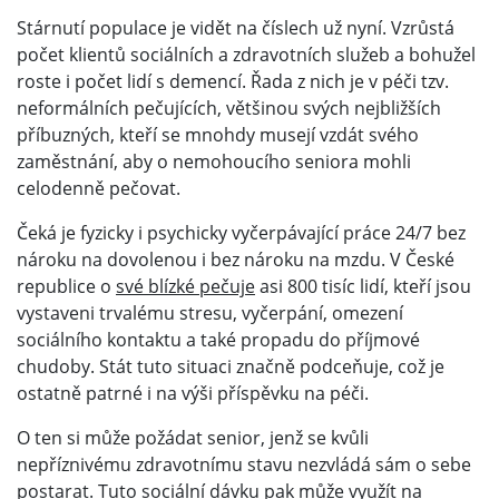
Stárnutí populace je vidět na číslech už nyní. Vzrůstá
počet klientů sociálních a zdravotních služeb a bohužel
roste i počet lidí s demencí. Řada z nich je v péči tzv.
neformálních pečujících, většinou svých nejbližších
příbuzných, kteří se mnohdy musejí vzdát svého
zaměstnání, aby o nemohoucího seniora mohli
celodenně pečovat.
Čeká je fyzicky i psychicky vyčerpávající práce 24/7 bez
nároku na dovolenou i bez nároku na mzdu. V České
republice o
své blízké pečuje
asi 800 tisíc lidí, kteří jsou
vystaveni trvalému stresu, vyčerpání, omezení
sociálního kontaktu a také propadu do příjmové
chudoby. Stát tuto situaci značně podceňuje, což je
ostatně patrné i na výši příspěvku na péči.
O ten si může požádat senior, jenž se kvůli
nepříznivému zdravotnímu stavu nezvládá sám o sebe
postarat. Tuto sociální dávku pak může využít na