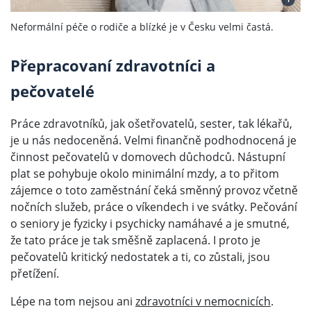
Neformální péče o rodiče a blízké je v Česku velmi častá.
Přepracovaní zdravotníci a
pečovatelé
Práce zdravotníků, jak ošetřovatelů, sester, tak lékařů,
je u nás nedoceněná. Velmi finančně podhodnocená je
činnost pečovatelů v domovech důchodců. Nástupní
plat se pohybuje okolo minimální mzdy, a to přitom
zájemce o toto zaměstnání čeká směnný provoz včetně
nočních služeb, práce o víkendech i ve svátky. Pečování
o seniory je fyzicky i psychicky namáhavé a je smutné,
že tato práce je tak směšně zaplacená. I proto je
pečovatelů kritický nedostatek a ti, co zůstali, jsou
přetížení.
Lépe na tom nejsou ani
zdravotníci v nemocnicích
.