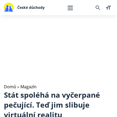
České důchody
Domů
»
Magazín
Stát spoléhá na vyčerpané
pečující. Teď jim slibuje
virtuální realitu