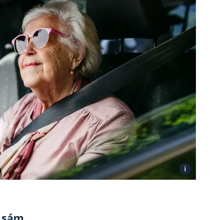
i
í sám