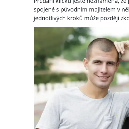
Předání klíčků ještě neznamená, že 
spojené s původním majitelem v něk
jednotlivých kroků může později zkom