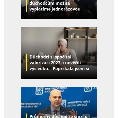
důchodcům možná
vyplatíme jednorázovou
částku
Důchodci si spočítali
valorizaci 2027 a nevěřili
výsledku. „Poprskala jsem si
monitor,“ píše Jana
Průměrný důchod se sníží o