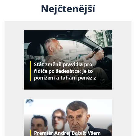
Nejčtenější
Stát změnil pravidla pro
řidiče po šedesátce: Je to
ponížení a tahání peněz z
kapes
Premiér Andrej Babiš: Všem