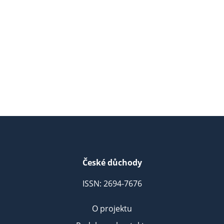
České důchody
ISSN: 2694-7676
O projektu