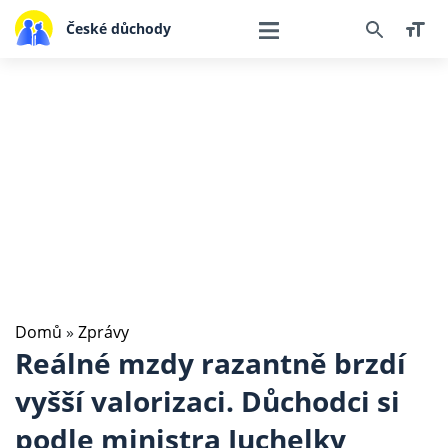
České důchody
Domů
»
Zprávy
Reálné mzdy razantně brzdí
vyšší valorizaci. Důchodci si
podle ministra Juchelky