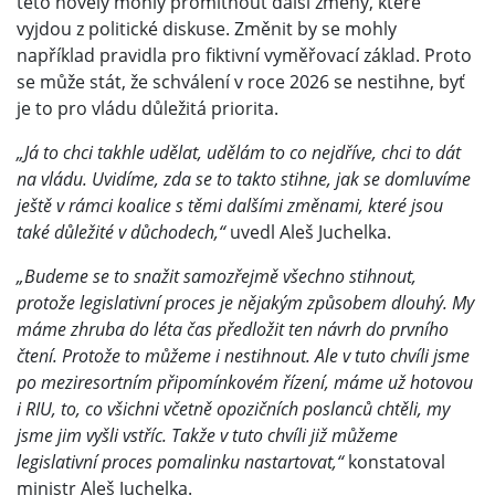
této novely mohly promítnout další změny, které
vyjdou z politické diskuse. Změnit by se mohly
například pravidla pro fiktivní vyměřovací základ. Proto
se může stát, že schválení v roce 2026 se nestihne, byť
je to pro vládu důležitá priorita.
„Já to chci takhle udělat, udělám to co nejdříve, chci to dát
na vládu. Uvidíme, zda se to takto stihne, jak se domluvíme
ještě v rámci koalice s těmi dalšími změnami, které jsou
také důležité v důchodech,“
uvedl Aleš Juchelka.
„Budeme se to snažit samozřejmě všechno stihnout,
protože legislativní proces je nějakým způsobem dlouhý. My
máme zhruba do léta čas předložit ten návrh do prvního
čtení. Protože to můžeme i nestihnout. Ale v tuto chvíli jsme
po meziresortním připomínkovém řízení, máme už hotovou
i RIU, to, co všichni včetně opozičních poslanců chtěli, my
jsme jim vyšli vstříc. Takže v tuto chvíli již můžeme
legislativní proces pomalinku nastartovat,“
konstatoval
ministr Aleš Juchelka.