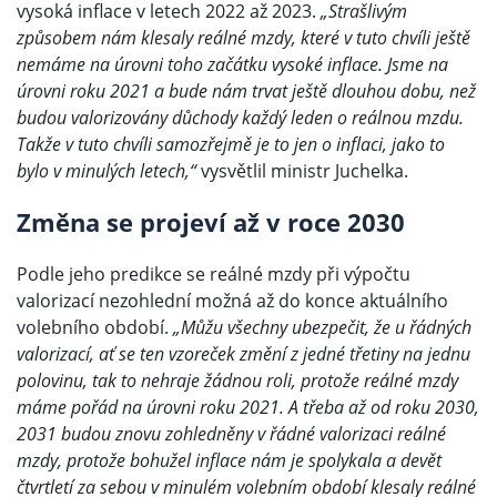
vysoká inflace v letech 2022 až 2023.
„Strašlivým
způsobem nám klesaly reálné mzdy, které v tuto chvíli ještě
nemáme na úrovni toho začátku vysoké inflace. Jsme na
úrovni roku 2021 a bude nám trvat ještě dlouhou dobu, než
budou valorizovány důchody každý leden o reálnou mzdu.
Takže v tuto chvíli samozřejmě je to jen o inflaci, jako to
bylo v minulých letech,“
vysvětlil ministr Juchelka.
Změna se projeví až v roce 2030
Podle jeho predikce se reálné mzdy při výpočtu
valorizací nezohlední možná až do konce aktuálního
volebního období.
„Můžu všechny ubezpečit, že u řádných
valorizací, ať se ten vzoreček změní z jedné třetiny na jednu
polovinu, tak to nehraje žádnou roli, protože reálné mzdy
máme pořád na úrovni roku 2021. A třeba až od roku 2030,
2031 budou znovu zohledněny v řádné valorizaci reálné
mzdy, protože bohužel inflace nám je spolykala a devět
čtvrtletí za sebou v minulém volebním období klesaly reálné