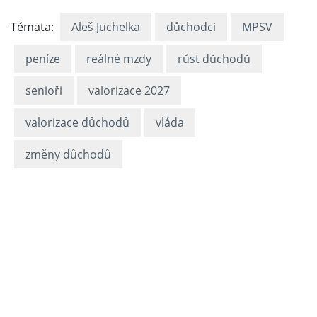
Témata:
Aleš Juchelka
důchodci
MPSV
peníze
reálné mzdy
růst důchodů
senioři
valorizace 2027
valorizace důchodů
vláda
změny důchodů