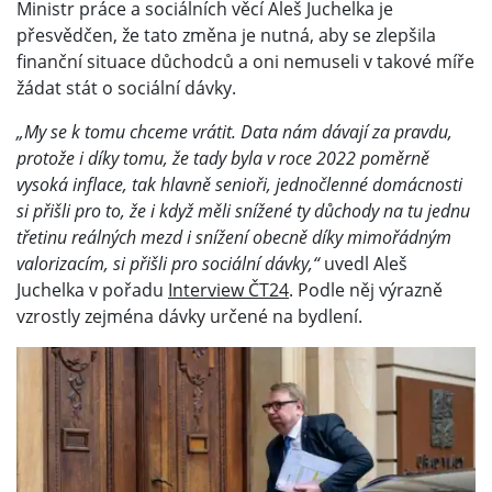
Ministr práce a sociálních věcí Aleš Juchelka je
přesvědčen, že tato změna je nutná, aby se zlepšila
finanční situace důchodců a oni nemuseli v takové míře
žádat stát o sociální dávky.
„My se k tomu chceme vrátit. Data nám dávají za pravdu,
protože i díky tomu, že tady byla v roce 2022 poměrně
vysoká inflace, tak hlavně senioři, jednočlenné domácnosti
si přišli pro to, že i když měli snížené ty důchody na tu jednu
třetinu reálných mezd i snížení obecně díky mimořádným
valorizacím, si přišli pro sociální dávky,“
uvedl Aleš
Juchelka v pořadu
Interview ČT24
. Podle něj výrazně
vzrostly zejména dávky určené na bydlení.