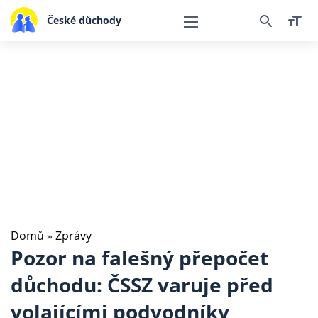
České důchody
Domů
»
Zprávy
Pozor na falešný přepočet
důchodu: ČSSZ varuje před
volajícími podvodníky