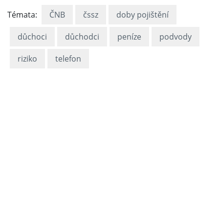
Témata:
ČNB
čssz
doby pojištění
důchoci
důchodci
peníze
podvody
riziko
telefon