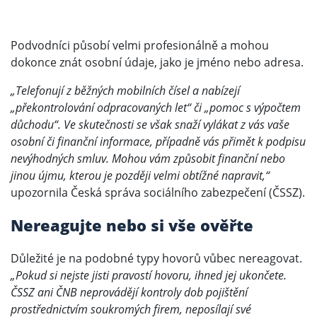
Podvodníci působí velmi profesionálně a mohou
dokonce znát osobní údaje, jako je jméno nebo adresa.
„Telefonují z běžných mobilních čísel a nabízejí
„překontrolování odpracovaných let“ či „pomoc s výpočtem
důchodu“. Ve skutečnosti se však snaží vylákat z vás vaše
osobní či finanční informace, případně vás přimět k podpisu
nevýhodných smluv. Mohou vám způsobit finanční nebo
jinou újmu, kterou je později velmi obtížné napravit,“
upozornila Česká správa sociálního zabezpečení (ČSSZ).
Nereagujte nebo si vše ověřte
Důležité je na podobné typy hovorů vůbec nereagovat.
„Pokud si nejste jisti pravostí hovoru, ihned jej ukončete.
ČSSZ ani ČNB neprovádějí kontroly dob pojištění
prostřednictvím soukromých firem, neposílají své