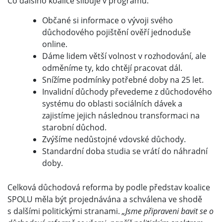
Co dalšího koalice slibuje v programu:
Občané si informace o vývoji svého
důchodového pojištění ověří jednoduše
online.
Dáme lidem větší volnost v rozhodování, ale
odměníme ty, kdo chtějí pracovat dál.
Snížíme podmínky potřebné doby na 25 let.
Invalidní důchody převedeme z důchodového
systému do oblasti sociálních dávek a
zajistíme jejich následnou transformaci na
starobní důchod.
Zvýšíme nedůstojné vdovské důchody.
Standardní doba studia se vrátí do náhradní
doby.
Celková důchodová reforma by podle představ koalice
SPOLU měla být projednávána a schválena ve shodě
s dalšími politickými stranami.
„Jsme připraveni bavit se o