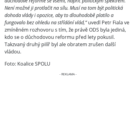
důchodové reformě se všemi, napříč politickým spektrem.
Není možné ji protlačit na sílu. Musí na tom být politická
dohoda vlády i opozice, aby to dlouhodobě platilo a
fungovalo bez ohledu na střídání vlád,“
uvedl Petr Fiala ve
zmíněném rozhovoru s tím, že právě ODS byla jediná,
kdo se o důchodovou reformu před lety pokusil.
Takzvaný druhý pilíř byl ale obratem zrušen další
vládou.
Foto: Koalice SPOLU