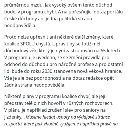
průměrnou mzdu. Jak vysoký ovšem tento důchod
bude, v programu chybí. A na upřesňující dotaz portálu
České důchody ani jedna politická strana
neodpověděla.
Proto nelze upřesnit ani některé další změny, které
koalice SPOLU chystá. Upravit by se totiž měl
důchodový věk, který je nyní zastropován na 65 letech.
V programu je uvedeno, že se změní pravidla pro
odchod do důchodu pro náročné profese a pro ostatní
lidi bude do roku 2030 stanovena nová věková hranice.
Vše je ale bez podrobností a na dotaz redakce opět
žádná strana neodpověděla.
Některé plány v programu koalice chybí, ale její
představitelé o nich hovoří v různých rozhovorech.
V plánu je například zrušení slev pro seniory na
jízdenky
. „Musíme hledat úspory na výdajové stránce
rozpočtu, které pak vhodně využijeme například právě na