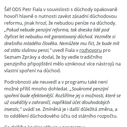
Šéf ODS Petr Fiala v souvislosti s důchody opakovaně
hovoří hlavně o nutnosti zavést zásadní důchodovou
reformu, jinak hrozí, že nebudou peníze na důchody.
„Pokud nebude penzijní reforma, tak dneska lidé pod
čtyřicet let nebudou mít garantovaný důchod. Vezměte si
dnešního mladého člověka. Nemůžete mu říct, že bude mít
od státu slušnou penzi,“
uvedl Fiala v
rozhovoru
pro
Seznam Zprávy a dodal, že by vedle tradičního
penzijního připojištění mělo vzniknout více nástrojů na
vlastní spoření na důchod.
Podrobnosti ale neuvedl a v programu také není
možné příliš mnoho dohledat.
„Soukromé penzijní
spoření bude efektivnější. Rozšíříme jej o možnosti, které se
už osvědčily v zahraničí, například účet dlouhodobých
investic,“
uvádí se. Zmíněná je i další důležitá změna, a
to oddělení důchodového účtu od státního rozpočtu.