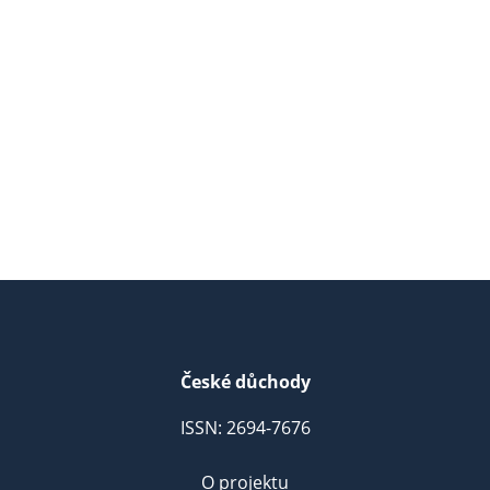
České důchody
ISSN: 2694-7676
O projektu