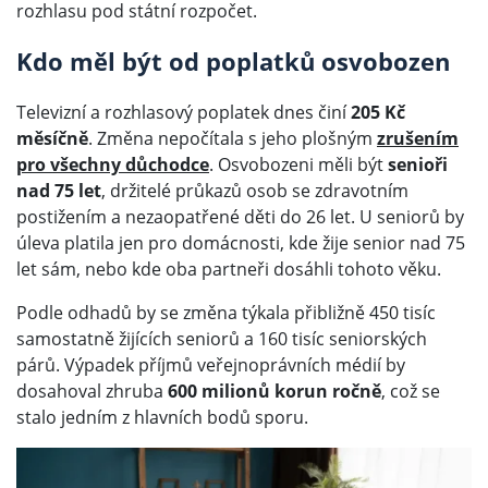
rozhlasu pod státní rozpočet.
Kdo měl být od poplatků osvobozen
Televizní a rozhlasový poplatek dnes činí
205 Kč
měsíčně
. Změna nepočítala s jeho plošným
zrušením
pro všechny důchodce
. Osvobozeni měli být
senioři
nad 75 let
, držitelé průkazů osob se zdravotním
postižením a nezaopatřené děti do 26 let. U seniorů by
úleva platila jen pro domácnosti, kde žije senior nad 75
let sám, nebo kde oba partneři dosáhli tohoto věku.
Podle odhadů by se změna týkala přibližně 450 tisíc
samostatně žijících seniorů a 160 tisíc seniorských
párů. Výpadek příjmů veřejnoprávních médií by
dosahoval zhruba
600 milionů korun ročně
, což se
stalo jedním z hlavních bodů sporu.