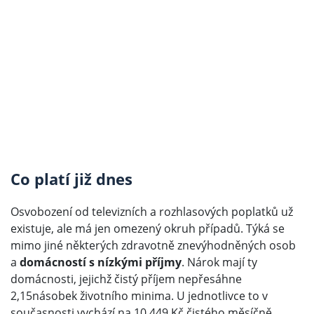
Co platí již dnes
Osvobození od televizních a rozhlasových poplatků už
existuje, ale má jen omezený okruh případů. Týká se
mimo jiné některých zdravotně znevýhodněných osob
a
domácností s nízkými příjmy
. Nárok mají ty
domácnosti, jejichž čistý příjem nepřesáhne
2,15násobek životního minima. U jednotlivce to v
současnosti vychází na 10 449 Kč čistého měsíčně.