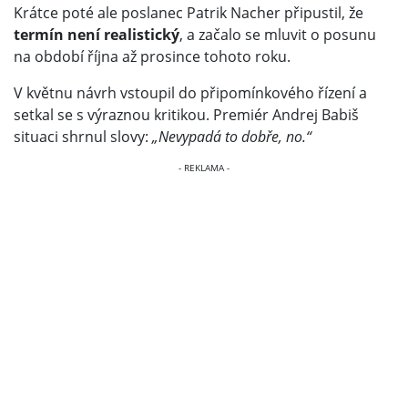
Krátce poté ale poslanec Patrik Nacher připustil, že
termín není realistický
, a začalo se mluvit o posunu
na období října až prosince tohoto roku.
V květnu návrh vstoupil do připomínkového řízení a
setkal se s výraznou kritikou. Premiér Andrej Babiš
situaci shrnul slovy:
„Nevypadá to dobře, no.“