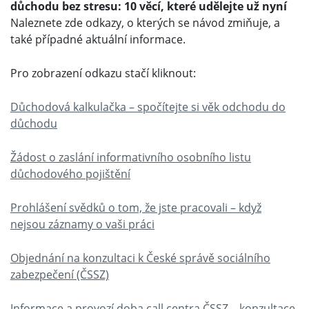
důchodu bez stresu: 10 věcí, které udělejte už nyní
Naleznete zde odkazy, o kterých se návod zmiňuje, a
také případné aktuální informace.
Pro zobrazení odkazu stačí kliknout:
Důchodová kalkulačka – spočítejte si věk odchodu do
důchodu
Žádost o zaslání informativního osobního listu
důchodového pojištění
Prohlášení svědků o tom, že jste pracovali – když
nejsou záznamy o vaši práci
Objednání na konzultaci k České správě sociálního
zabezpečení (ČSSZ)
Informace a provozí doba call centra ČSSZ – konzultace